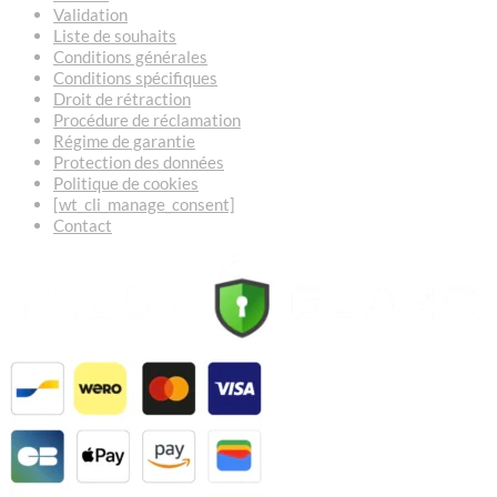
Validation
Liste de souhaits
Conditions générales
Conditions spécifiques
Droit de rétraction
Procédure de réclamation
Régime de garantie
Protection des données
Politique de cookies
[wt_cli_manage_consent]
Contact