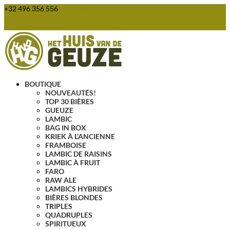
+32 496 356 556
webshop@huisvandegeuze.be
Articles 0
BOUTIQUE
NOUVEAUTÉS!
TOP 30 BIÈRES
GUEUZE
LAMBIC
BAG IN BOX
KRIEK À L’ANCIENNE
FRAMBOISE
LAMBIC DE RAISINS
LAMBIC À FRUIT
FARO
RAW ALE
LAMBICS HYBRIDES
BIÈRES BLONDES
TRIPLES
QUADRUPLES
SPIRITUEUX