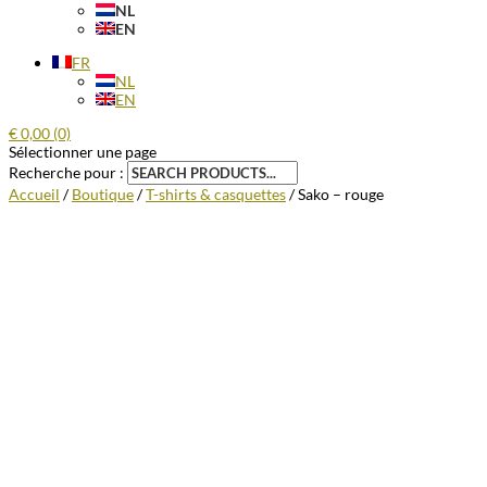
NL
EN
FR
NL
EN
€
0,00
(0)
Sélectionner une page
Recherche pour :
Accueil
/
Boutique
/
T-shirts & casquettes
/ Sako – rouge