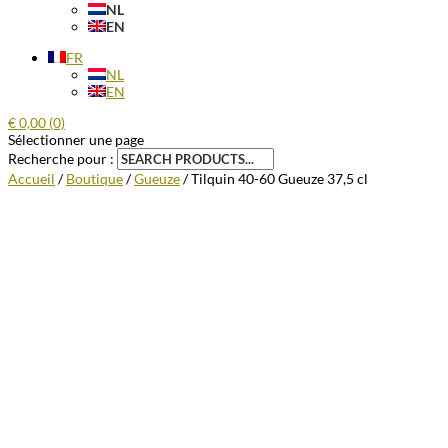
NL
EN
FR
NL
EN
€
0,00
(0)
Sélectionner une page
Recherche pour :
Accueil
/
Boutique
/
Gueuze
/ Tilquin 40-60 Gueuze 37,5 cl