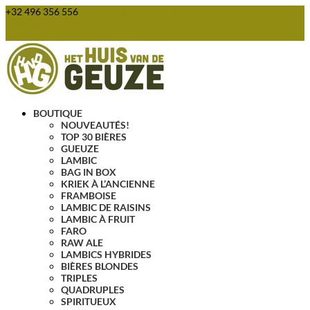
+32 496 356 556
webshop@huisvandegeuze.be
Articles 0
BOUTIQUE
NOUVEAUTÉS!
TOP 30 BIÈRES
GUEUZE
LAMBIC
BAG IN BOX
KRIEK À L’ANCIENNE
FRAMBOISE
LAMBIC DE RAISINS
LAMBIC À FRUIT
FARO
RAW ALE
LAMBICS HYBRIDES
BIÈRES BLONDES
TRIPLES
QUADRUPLES
SPIRITUEUX