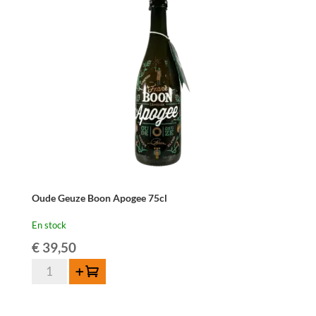
Oude Geuze Boon Apogee 75cl
En stock
€
39,50
quantité
Ajouter au panier
de
Oude
Geuze