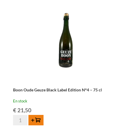
Boon
Apogee
75cl
Boon Oude Geuze Black Label Edition N°4 – 75 cl
En stock
€
21,50
quantité
Ajouter au panier
de