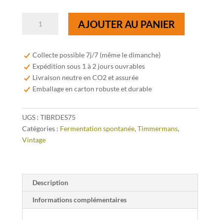
quantité
AJOUTER AU PANIER
de
Timmermans
Brasserie
Collecte possible 7j/7 (même le dimanche)
de
Expédition sous 1 à 2 jours ouvrables
la
Livraison neutre en CO2 et assurée
Taupe
Emballage en carton robuste et durable
Brewer's
Desire
UGS :
TIBRDES75
2017
Catégories :
Fermentation spontanée
,
Timmermans
,
-
Vintage
75cl
Description
Informations complémentaires