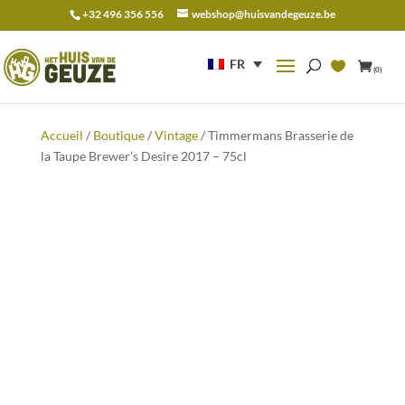
+32 496 356 556
webshop@huisvandegeuze.be
Recherche
pour :
FR
(0)
Accueil
/
Boutique
/
Vintage
/ Timmermans Brasserie de
la Taupe Brewer’s Desire 2017 – 75cl