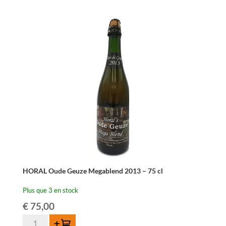
Boon
Oude
Geuze
Black
Label
Edition
N°4
-
75
cl
HORAL Oude Geuze Megablend 2013 – 75 cl
Plus que 3 en stock
€
75,00
quantité
Ajouter au panier