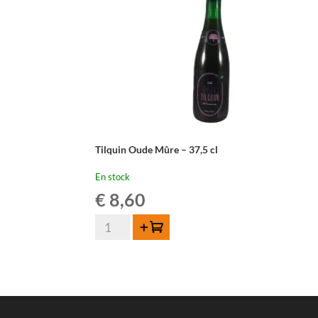
Tilquin Oude Mûre – 37,5 cl
En stock
€
8,60
quantité
Ajouter au panier
de
Tilquin
Oude
Mûre
-