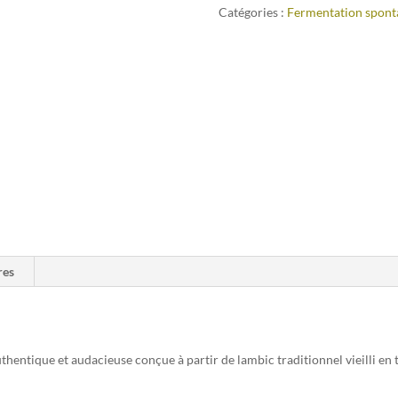
Catégories :
Fermentation spont
res
uthentique et audacieuse conçue à partir de lambic traditionnel vieilli e