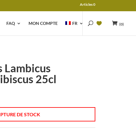
Articles 0
FAQ
MON COMPTE
FR
(0)
 Lambicus
biscus 25cl
PTURE DE STOCK