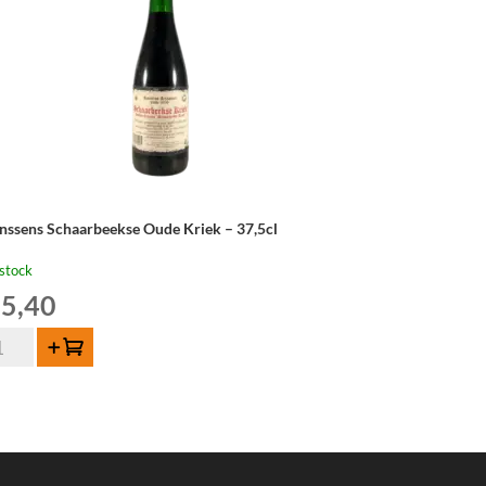
nssens Schaarbeekse Oude Kriek – 37,5cl
stock
5,40
ntité
Ajouter au panier
nssens
haarbeekse
de
iek