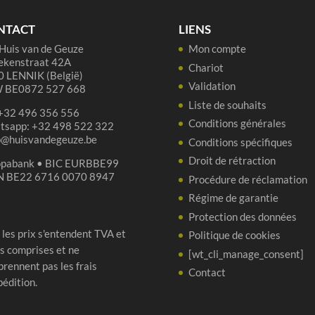
cl
-
37,
NTACT
LIENS
Huis van de Geuze
Mon compte
ekenstraat 42A
Chariot
 LENNIK (België)
Validation
 BE0872 527 668
Liste de souhaits
 +32 496 356 556
Conditions générales
tsapp: +32 498 522 322
p@huisvandegeuze.be
Conditions spécifiques
Droit de rétraction
opabank • BIC EURBBE99
N BE22 6716 0070 8947
Procédure de réclamation
Régime de garantie
Protection des données
 les prix s'entendent TVA et
Politique de cookies
s comprises et ne
[wt_cli_manage_consent]
rennent pas les frais
Contact
pédition.