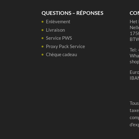
37,5
cl
QUESTIONS – RÉPONSES
CO
Enlèvement
Het 
Nell
Livraison
1750
Service PWS
BTW
Proxy Pack Service
Tel:
Chèque cadeau
Wha
sho
Eur
IBA
Tous
taxe
comp
d'ex