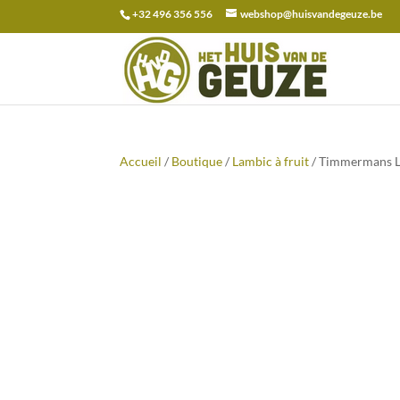
+32 496 356 556
webshop@huisvandegeuze.be
Recherche
pour :
Accueil
/
Boutique
/
Lambic à fruit
/ Timmermans L