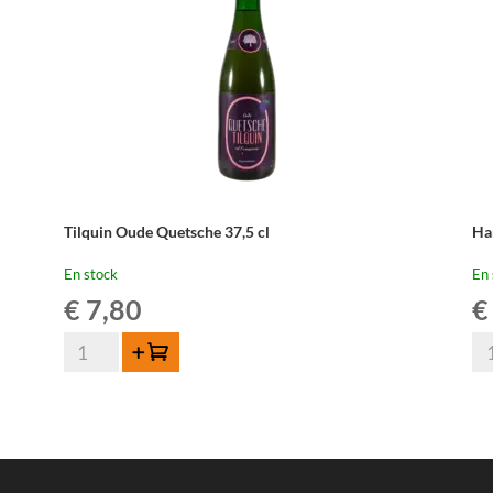
Tilquin Oude Quetsche 37,5 cl
Ha
En stock
En 
€
7,80
€
quantité
qua
Ajouter au panier
de
de
Tilquin
Ha
Oude
Sc
Quetsche
Ou
37,5
Kr