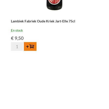
Lambiek Fabriek Oude Kriek Jart-Elle 75cl
En stock
€
9,50
quantité
Ajouter au panier
de
Lambiek
Fabriek
Oude
Kriek
Jart-
Elle
75cl