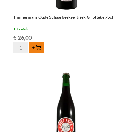
Timmermans Oude Schaarbeekse Kriek Griotteke 75cl
En stock
€
26,00
quantité
Ajouter au panier
de
Timmermans
Oude
Schaarbeekse
Kriek
Griotteke
75cl