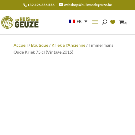
+32 496 356 556
webshop@huisvandegeuze.be
Recherche
pour :
FR
(0)
Accueil
/
Boutique
/
Kriek à l'Ancienne
/ Timmermans
Oude Kriek 75 cl (Vintage 2015)