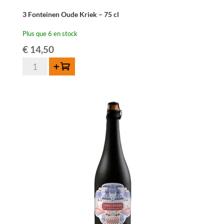
3 Fonteinen Oude Kriek – 75 cl
Plus que 6 en stock
€
14,50
quantité
Ajouter au panier
de
3
Fonteinen
Oude
Kriek
-
75
cl