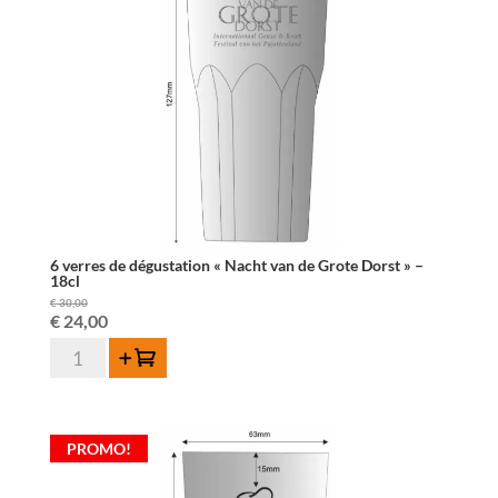
6 verres de dégustation « Nacht van de Grote Dorst » –
18cl
€
30,00
Le
Le
€
24,00
quantité
prix
prix
Ajouter au panier
de
initial
actuel
6
était :
est :
verres
PROMO!
de
€ 30,00.
€ 24,00.
dégustation