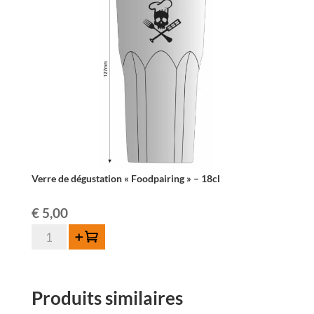
"Foodpairing"
-
18cl
Verre de dégustation « Foodpairing » – 18cl
€
5,00
quantité
Ajouter au panier
de
Verre
de
Produits similaires
dégustation
"Foodpairing"