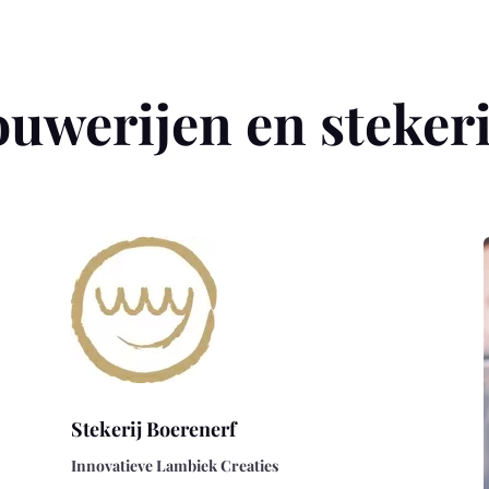
uwerijen en steker
Stekerij Boerenerf
Innovatieve Lambiek Creaties