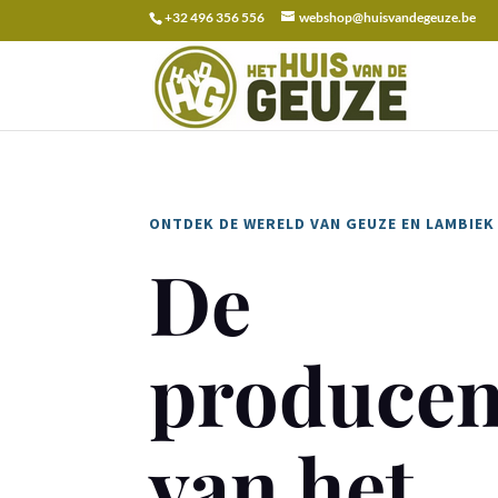
+32 496 356 556
webshop@huisvandegeuze.be
Recherche
pour :
ONTDEK DE WERELD VAN GEUZE EN LAMBIEK
De
producen
van het