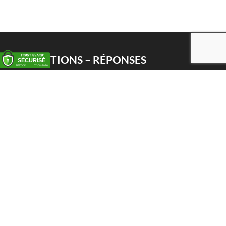
QUESTIONS – RÉPONSES
Enlèvement
Livraison
Service PWS
Proxy Pack Service
Chèque cadeau
CONTACT
Het Huis van de Geuze
Nellekenstraat 42A
1750 LENNIK (België)
BTW BE0872 527 668