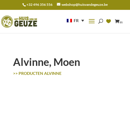
+32 496 356 556
webshop@huisvandegeuze.be
Recherche
pour :
FR
(0)
Alvinne, Moen
>> PRODUCTEN ALVINNE