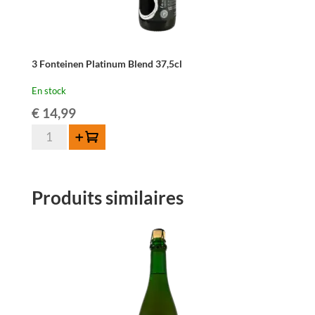
3 Fonteinen Platinum Blend 37,5cl
En stock
€
14,99
quantité
Ajouter au panier
de
3
Fonteinen
Produits similaires
Platinum
Blend
37,5cl