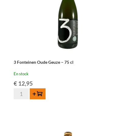
3 Fonteinen Oude Geuze – 75 cl
En stock
€
12,95
quantité
Ajouter au panier
de
3
Fonteinen
Oude
Geuze
-