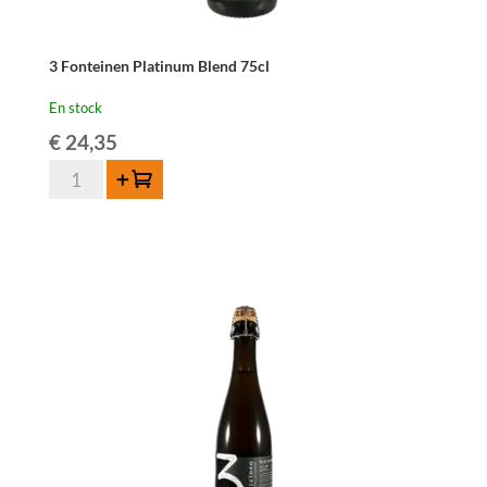
3 Fonteinen Platinum Blend 75cl
En stock
€
24,35
quantité
Ajouter au panier
de
3
Fonteinen
Platinum
Blend
75cl