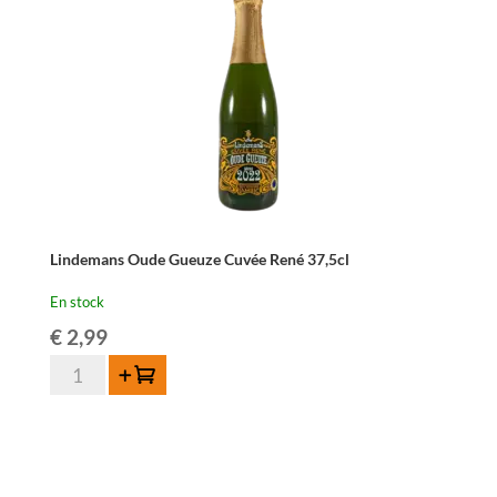
75
cl
Lindemans Oude Gueuze Cuvée René 37,5cl
En stock
€
2,99
quantité
Ajouter au panier
de
Lindemans
Oude
Gueuze
Cuvée