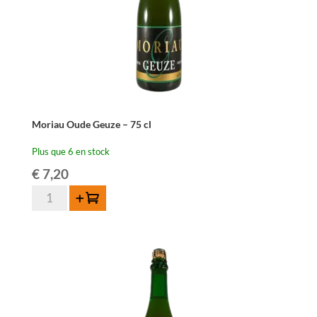
Moriau Oude Geuze – 75 cl
Plus que 6 en stock
€
7,20
quantité
Ajouter au panier
de
Moriau
Oude
Geuze
-
75
cl