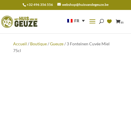
+32 496 356 556
webshop@huisvandegeuze.be
Recherche
pour :
FR
(0)
Accueil
/
Boutique
/
Gueuze
/ 3 Fonteinen Cuvée Miel
75cl