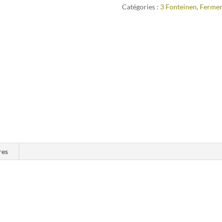
Catégories :
3 Fonteinen
,
Fermen
res