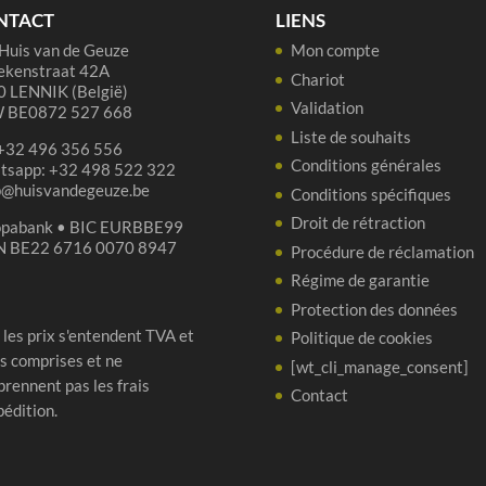
cl
NTACT
LIENS
Huis van de Geuze
Mon compte
ekenstraat 42A
Chariot
 LENNIK (België)
Validation
 BE0872 527 668
Liste de souhaits
 +32 496 356 556
Conditions générales
tsapp: +32 498 522 322
p@huisvandegeuze.be
Conditions spécifiques
Droit de rétraction
opabank • BIC EURBBE99
N BE22 6716 0070 8947
Procédure de réclamation
Régime de garantie
Protection des données
 les prix s'entendent TVA et
Politique de cookies
s comprises et ne
[wt_cli_manage_consent]
rennent pas les frais
Contact
pédition.