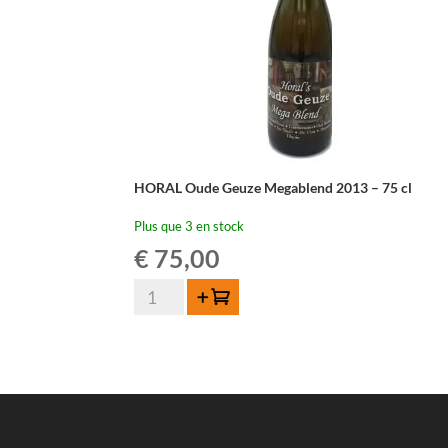
HORAL Oude Geuze Megablend 2013 – 75 cl
Plus que 3 en stock
€
75,00
quantité
Ajouter au panier
de
HORAL
Oude
Geuze
Megablend
2013