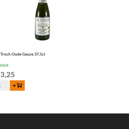
 Troch Oude Geuze 37,5cl
stock
3,25
ntité
Ajouter au panier
och
de
uze
5cl