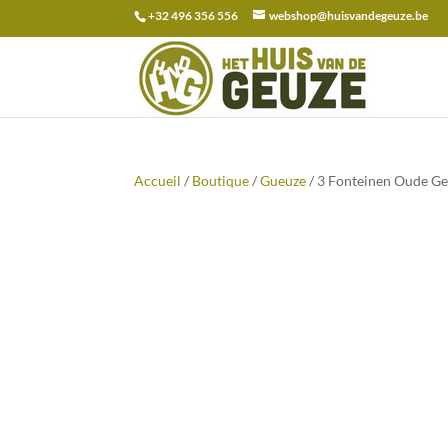
+32 496 356 556
webshop@huisvandegeuze.be
Recherche
pour :
Accueil
/
Boutique
/
Gueuze
/ 3 Fonteinen Oude Geu