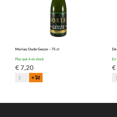
Moriau Oude Geuze – 75 cl
De
Plus que 6 en stock
En 
€
7,20
€
quantité
qua
Ajouter au panier
de
de
Moriau
De
Oude
Tr
Geuze
Ou
-
Ge
75
37,