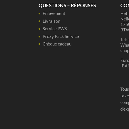
-
QUESTIONS – RÉPONSES
CO
75
Enlèvement
Het 
cl
Nell
Livraison
1750
Service PWS
BTW
Proxy Pack Service
Tel:
Chèque cadeau
Wha
sho
Eur
IBA
Tous
taxe
comp
d'ex