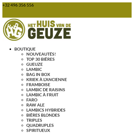
+32 496 356 556
webshop@huisvandegeuze.be
Articles 0
BOUTIQUE
NOUVEAUTÉS!
TOP 30 BIÈRES
GUEUZE
LAMBIC
BAG IN BOX
KRIEK À L’ANCIENNE
FRAMBOISE
LAMBIC DE RAISINS
LAMBIC À FRUIT
FARO
RAW ALE
LAMBICS HYBRIDES
BIÈRES BLONDES
TRIPLES
QUADRUPLES
SPIRITUEUX