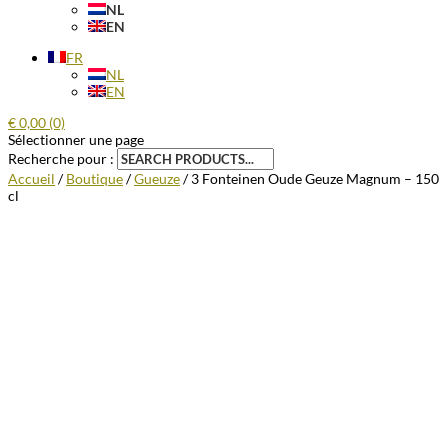
NL
EN
FR
NL
EN
€
0,00
(0)
Sélectionner une page
Recherche pour :
Accueil
/
Boutique
/
Gueuze
/ 3 Fonteinen Oude Geuze Magnum – 150
cl