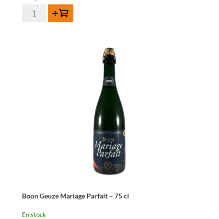
quantité
Ajouter au panier
de
De
Troch
Oude
Geuze
37,5cl
Boon Geuze Mariage Parfait – 75 cl
En stock