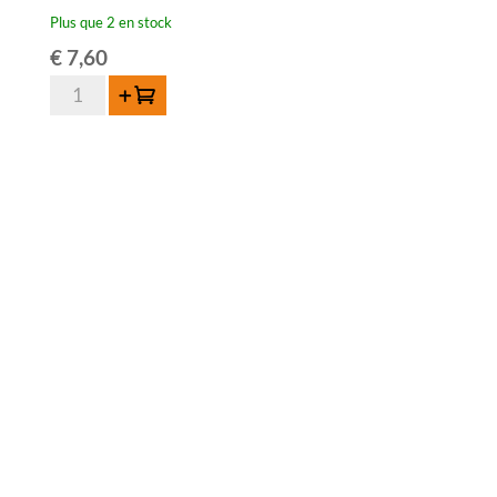
Plus que 2 en stock
€
7,60
quantité
Ajouter au panier
de
De
Koninck
Oude
Geuze
75cl