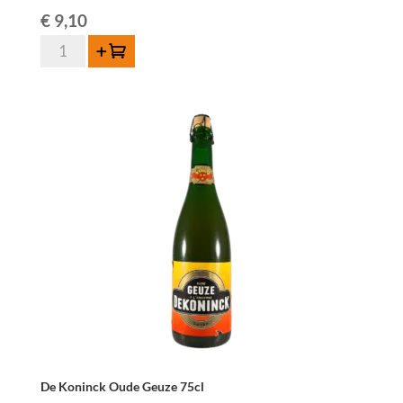
€
9,10
quantité
Ajouter au panier
de
Boon
Geuze
Mariage
Parfait
-
75
cl
De Koninck Oude Geuze 75cl