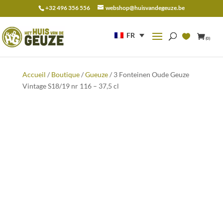
+32 496 356 556
webshop@huisvandegeuze.be
Recherche
pour :
FR
(0)
Accueil
/
Boutique
/
Gueuze
/ 3 Fonteinen Oude Geuze
Vintage S18/19 nr 116 – 37,5 cl