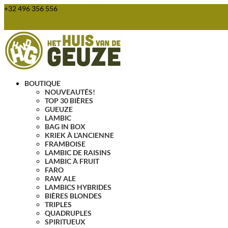
+32 496 356 556
webshop@huisvandegeuze.be
Articles 0
BOUTIQUE
NOUVEAUTÉS!
TOP 30 BIÈRES
GUEUZE
LAMBIC
BAG IN BOX
KRIEK À L’ANCIENNE
FRAMBOISE
LAMBIC DE RAISINS
LAMBIC À FRUIT
FARO
RAW ALE
LAMBICS HYBRIDES
BIÈRES BLONDES
TRIPLES
QUADRUPLES
SPIRITUEUX