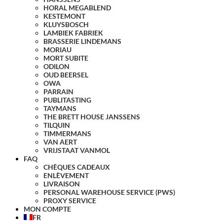
HORAL MEGABLEND
KESTEMONT
KLUYSBOSCH
LAMBIEK FABRIEK
BRASSERIE LINDEMANS
MORIAU
MORT SUBITE
ODILON
OUD BEERSEL
OWA
PARRAIN
PUBLITASTING
TAYMANS
THE BRETT HOUSE JANSSENS
TILQUIN
TIMMERMANS
VAN AERT
VRIJSTAAT VANMOL
FAQ
CHÈQUES CADEAUX
ENLÈVEMENT
LIVRAISON
PERSONAL WAREHOUSE SERVICE (PWS)
PROXY SERVICE
MON COMPTE
FR