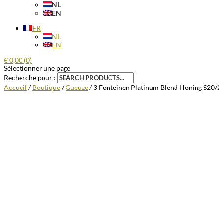
NL
EN
FR
NL
EN
€
0,00
(0)
Sélectionner une page
Recherche pour :
Accueil
/
Boutique
/
Gueuze
/ 3 Fonteinen Platinum Blend Honing S20/2