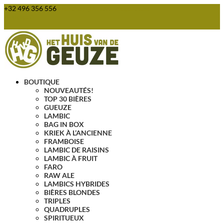
+32 496 356 556
webshop@huisvandegeuze.be
Articles 0
BOUTIQUE
NOUVEAUTÉS!
TOP 30 BIÈRES
GUEUZE
LAMBIC
BAG IN BOX
KRIEK À L’ANCIENNE
FRAMBOISE
LAMBIC DE RAISINS
LAMBIC À FRUIT
FARO
RAW ALE
LAMBICS HYBRIDES
BIÈRES BLONDES
TRIPLES
QUADRUPLES
SPIRITUEUX