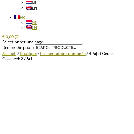
NL
EN
FR
NL
EN
€
0,00
(0)
Sélectionner une page
Recherche pour :
Accueil
/
Boutique
/
Fermentation spontanée
/ 4Pajot Geuze
Gaasbeek 37,5cl