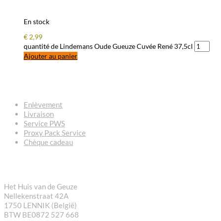
En stock
€
2,99
quantité de Lindemans Oude Gueuze Cuvée René 37,5cl
Ajouter au panier
QUESTIONS – RÉPONSES
Enlèvement
Livraison
Service PWS
Proxy Pack Service
Chèque cadeau
CONTACT
Het Huis van de Geuze
Nellekenstraat 42A
1750 LENNIK (België)
BTW BE0872 527 668