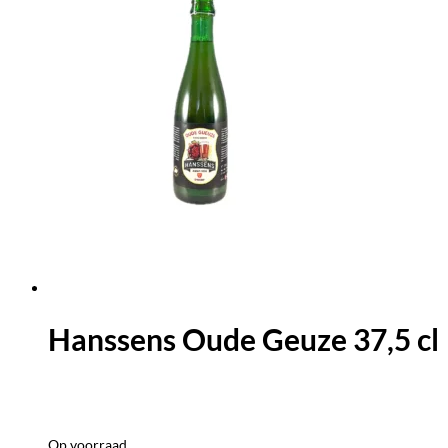
Hanssens Oude Geuze 37,5 cl
Op voorraad