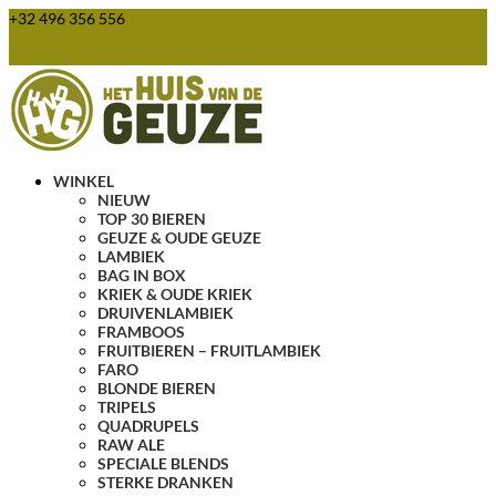
+32 496 356 556
webshop@huisvandegeuze.be
0 items
WINKEL
NIEUW
TOP 30 BIEREN
GEUZE & OUDE GEUZE
LAMBIEK
BAG IN BOX
KRIEK & OUDE KRIEK
DRUIVENLAMBIEK
FRAMBOOS
FRUITBIEREN – FRUITLAMBIEK
FARO
BLONDE BIEREN
TRIPELS
QUADRUPELS
RAW ALE
SPECIALE BLENDS
STERKE DRANKEN