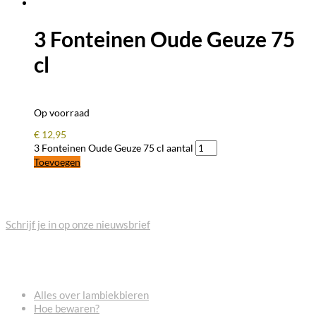
3 Fonteinen Oude Geuze 75
cl
Op voorraad
€
12,95
3 Fonteinen Oude Geuze 75 cl aantal
Toevoegen
BLIJF OP DE HOOGTE
Schrijf je in op onze nieuwsbrief
VEELGESTELDE VRAGEN
Alles over lambiekbieren
Hoe bewaren?