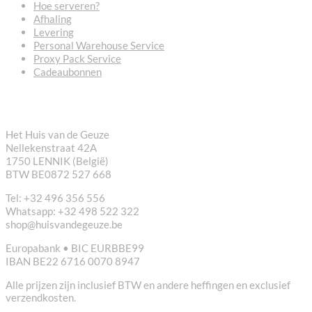
Hoe serveren?
Afhaling
Levering
Personal Warehouse Service
Proxy Pack Service
Cadeaubonnen
CONTACT
Het Huis van de Geuze
Nellekenstraat 42A
1750 LENNIK (België)
BTW BE0872 527 668
Tel: +32 496 356 556
Whatsapp: +32 498 522 322
shop@huisvandegeuze.be
Europabank • BIC EURBBE99
IBAN BE22 6716 0070 8947
Alle prijzen zijn inclusief BTW en andere heffingen en exclusief
verzendkosten.