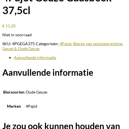
37,5cl
€
11,20
Niet in voorraad
SKU:
4PGEGA375
Categorieën:
4Pajot
,
Bieren van spontane gisting
,
Geuze & Oude Geuze
Aanvullende informatie
Aanvullende informatie
Biersoorten
Oude Geuze
Merken
4Pajot
Je zou ook kunnen houden van