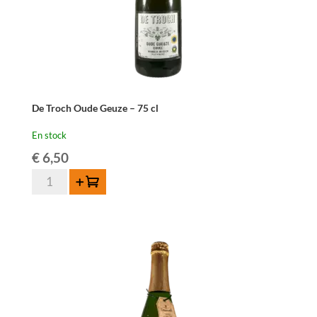
De Troch Oude Geuze – 75 cl
En stock
€
6,50
quantité
Ajouter au panier
de
De
Troch
Oude
Geuze
-
75
cl