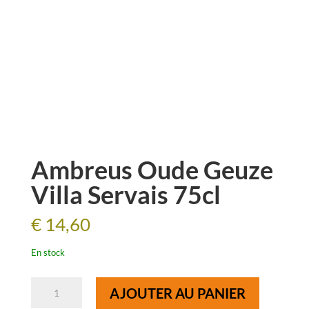
Ambreus Oude Geuze
Villa Servais 75cl
€
14,60
En stock
quantité
AJOUTER AU PANIER
de