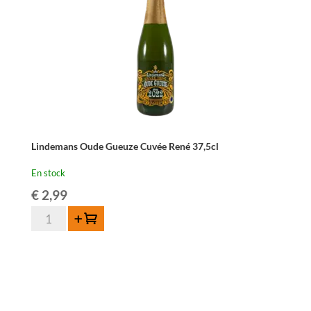
75
cl
Lindemans Oude Gueuze Cuvée René 37,5cl
En stock
€
2,99
quantité
Ajouter au panier
de
Lindemans
Oude
Gueuze
Cuvée
René