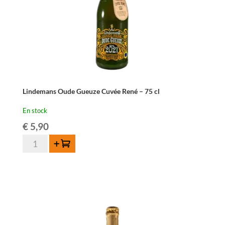
Lindemans Oude Gueuze Cuvée René – 75 cl
En stock
€
5,90
quantité
Ajouter au panier
de
Lindemans
Oude
Gueuze
Cuvée
René
-