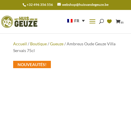
+32 496 356 556
webshop@huisvandegeuze.be
Recherche
pour :
FR
(0)
Accueil
/
Boutique
/
Gueuze
/ Ambreus Oude Geuze Villa
Servais 75cl
NOUVEAUTÉS!