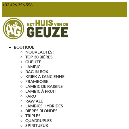
+32 496 356 556
webshop@huisvandegeuze.be
Articles 0
BOUTIQUE
NOUVEAUTÉS!
TOP 30 BIÈRES
GUEUZE
LAMBIC
BAG IN BOX
KRIEK À L’ANCIENNE
FRAMBOISE
LAMBIC DE RAISINS
LAMBIC À FRUIT
FARO
RAW ALE
LAMBICS HYBRIDES
BIÈRES BLONDES
TRIPLES
QUADRUPLES
SPIRITUEUX