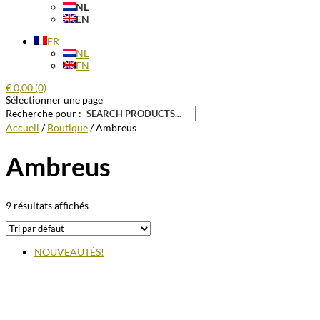
NL
EN
FR
NL
EN
€
0,00
(0)
Sélectionner une page
Recherche pour :
Accueil
/
Boutique
/ Ambreus
Ambreus
9 résultats affichés
NOUVEAUTÉS!