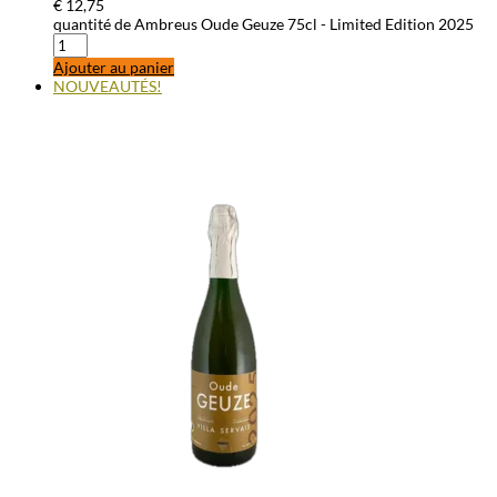
€
12,75
quantité de Ambreus Oude Geuze 75cl - Limited Edition 2025
Ajouter au panier
NOUVEAUTÉS!