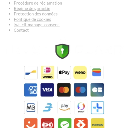
Procédure de réclamation
Régime de garantie
Protection des données
Politique de cookies
[wt_cli_manage_consent]
Contact