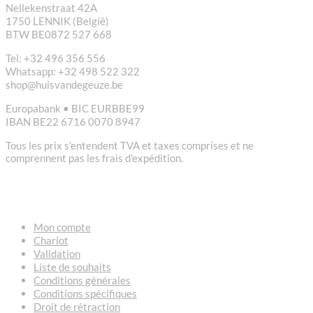
Nellekenstraat 42A
1750 LENNIK (België)
BTW BE0872 527 668
Tel: +32 496 356 556
Whatsapp: +32 498 522 322
shop@huisvandegeuze.be
Europabank • BIC EURBBE99
IBAN BE22 6716 0070 8947
Tous les prix s'entendent TVA et taxes comprises et ne
comprennent pas les frais d'expédition.
LIENS
Mon compte
Chariot
Validation
Liste de souhaits
Conditions générales
Conditions spécifiques
Droit de rétraction