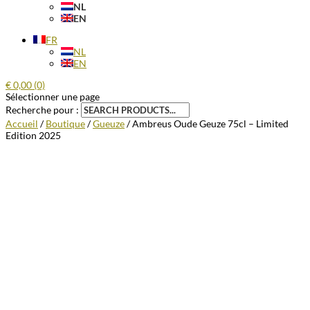
NL
EN
FR
NL
EN
€
0,00
(0)
Sélectionner une page
Recherche pour :
Accueil
/
Boutique
/
Gueuze
/ Ambreus Oude Geuze 75cl – Limited
Edition 2025