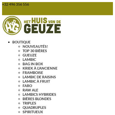
+32 496 356 556
webshop@huisvandegeuze.be
Articles 0
BOUTIQUE
NOUVEAUTÉS!
TOP 30 BIÈRES
GUEUZE
LAMBIC
BAG IN BOX
KRIEK À L’ANCIENNE
FRAMBOISE
LAMBIC DE RAISINS
LAMBIC À FRUIT
FARO
RAW ALE
LAMBICS HYBRIDES
BIÈRES BLONDES
TRIPLES
QUADRUPLES
SPIRITUEUX