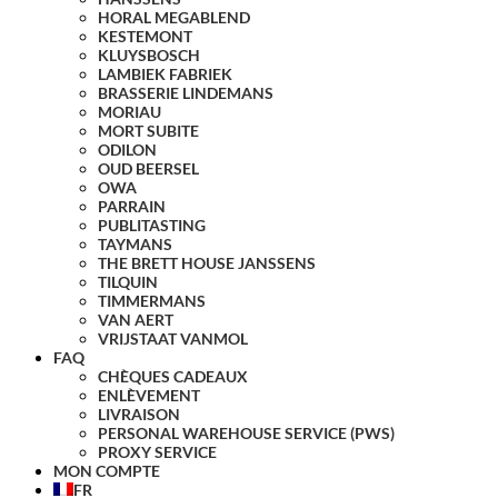
HORAL MEGABLEND
KESTEMONT
KLUYSBOSCH
LAMBIEK FABRIEK
BRASSERIE LINDEMANS
MORIAU
MORT SUBITE
ODILON
OUD BEERSEL
OWA
PARRAIN
PUBLITASTING
TAYMANS
THE BRETT HOUSE JANSSENS
TILQUIN
TIMMERMANS
VAN AERT
VRIJSTAAT VANMOL
FAQ
CHÈQUES CADEAUX
ENLÈVEMENT
LIVRAISON
PERSONAL WAREHOUSE SERVICE (PWS)
PROXY SERVICE
MON COMPTE
FR