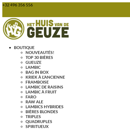
+32 496 356 556
webshop@huisvandegeuze.be
Articles 0
BOUTIQUE
NOUVEAUTÉS!
TOP 30 BIÈRES
GUEUZE
LAMBIC
BAG IN BOX
KRIEK À L’ANCIENNE
FRAMBOISE
LAMBIC DE RAISINS
LAMBIC À FRUIT
FARO
RAW ALE
LAMBICS HYBRIDES
BIÈRES BLONDES
TRIPLES
QUADRUPLES
SPIRITUEUX