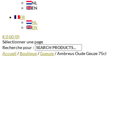
NL
EN
FR
NL
EN
€
0,00
(0)
Sélectionner une page
Recherche pour :
Accueil
/
Boutique
/
Gueuze
/ Ambreus Oude Geuze 75cl