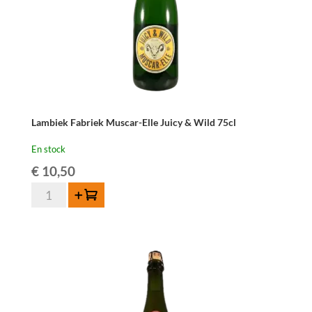
Lambiek Fabriek Muscar-Elle Juicy & Wild 75cl
En stock
€
10,50
quantité
Ajouter au panier
de
Lambiek
Fabriek
Muscar-
Elle
Juicy
&