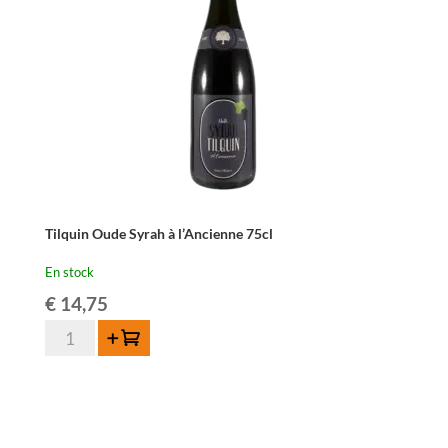
Tilquin Oude Syrah à l’Ancienne 75cl
En stock
€
14,75
quantité
Ajouter au panier
de
Tilquin
Oude
Syrah
à