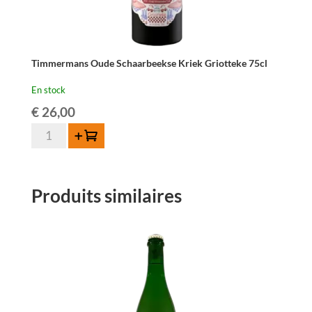
Timmermans Oude Schaarbeekse Kriek Griotteke 75cl
En stock
€
26,00
quantité
Ajouter au panier
de
Timmermans
Oude
Produits similaires
Schaarbeekse
Kriek
Griotteke
75cl