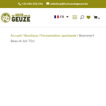
+32 496 356 556
webshop@huisvandegeuze.be
Recherche
pour :
FR
(0)
Accueil
/
Boutique
/
Fermentation spontanée
/ Boerenerf
Beau et Joli 75cl