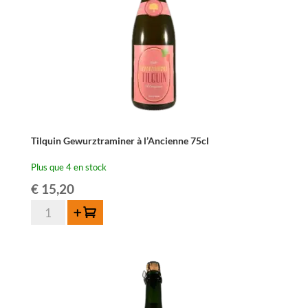
Wild
75cl
Tilquin Gewurztraminer à l’Ancienne 75cl
Plus que 4 en stock
€
15,20
quantité
Ajouter au panier
de
Tilquin
Gewurztraminer
à
l'Ancienne
75cl