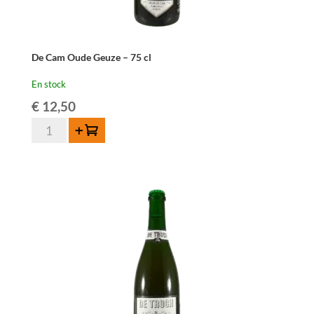
De Cam Oude Geuze – 75 cl
En stock
€
12,50
quantité
Ajouter au panier
de
De
Cam
Oude
Geuze
-
75
cl