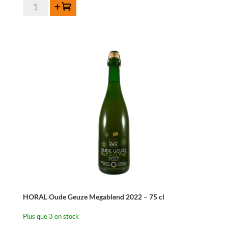
quantité
Ajouter au panier
de
Eylenbosch
Oude
Geuze
37,5cl
HORAL Oude Geuze Megablend 2022 – 75 cl
Plus que 3 en stock