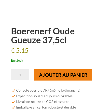
Boerenerf Oude
Gueuze 37,5cl
€
5,15
En stock
quantité
AJOUTER AU PANIER
de
Boerenerf
Oude
Collecte possible 7j/7 (même le dimanche)
Gueuze
Expédition sous 1 à 2 jours ouvrables
37,5cl
Livraison neutre en CO2 et assurée
Emballage en carton robuste et durable