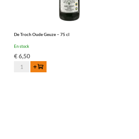
De Troch Oude Geuze – 75 cl
En stock
€
6,50
quantité
Ajouter au panier
de
De
Troch
Oude
Geuze
-
75
cl