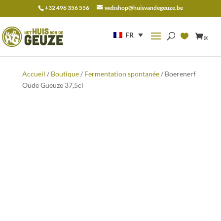
+32 496 356 556
webshop@huisvandegeuze.be
Recherche
pour :
FR
(0)
Accueil
/
Boutique
/
Fermentation spontanée
/ Boerenerf
Oude Gueuze 37,5cl