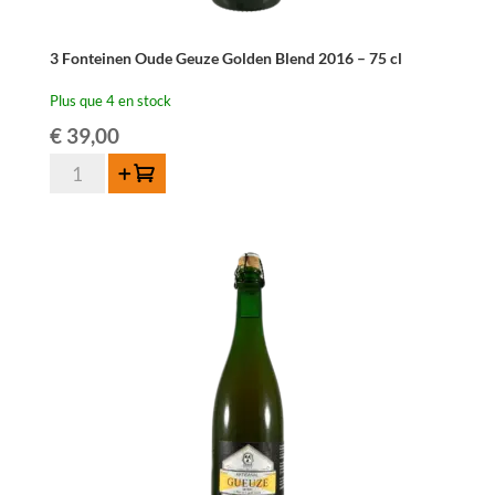
3 Fonteinen Oude Geuze Golden Blend 2016 – 75 cl
Plus que 4 en stock
€
39,00
quantité
Ajouter au panier
de
3
Fonteinen
Oude
Geuze
Golden
Blend
2016
-
75
cl