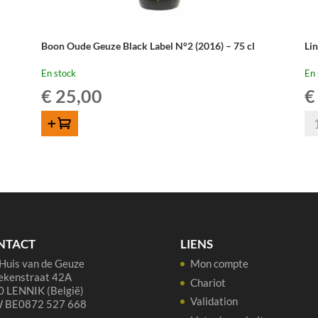
Boon Oude Geuze Black Label N°2 (2016) – 75 cl
Li
En stock
En 
€
25,00
€
qua
AJOUTER AU PANIER
de
Li
Ou
Gu
Cu
Re
37,
NTACT
LIENS
Huis van de Geuze
Mon compte
ekenstraat 42A
Chariot
 LENNIK (België)
Validation
 BE0872 527 668