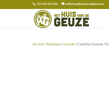
+32 496 356 556
webshop@huisvandegeuze.be
Recherche
pour :
Accueil
/
Boutique
/
Gueuze
/ Cantillon Gueuze 75c