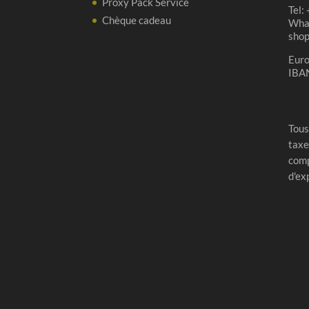
Proxy Pack Service
Tel:
Chèque cadeau
Wha
sho
Eur
IBA
Tous
taxe
comp
d'ex