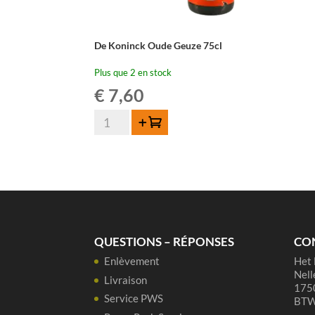
De Koninck Oude Geuze 75cl
Plus que 2 en stock
€
7,60
quantité
Ajouter au panier
de
De
Koninck
Oude
Geuze
75cl
QUESTIONS – RÉPONSES
CO
Enlèvement
Het 
Nell
Livraison
1750
Service PWS
BTW