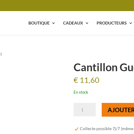
BOUTIQUE
CADEAUX
PRODUCTEURS
l
Cantillon Gu
€
11,60
En stock
quantité
AJOUTER
de
Cantillon
Gueuze
Collecte possible 7j/7 (même
75cl