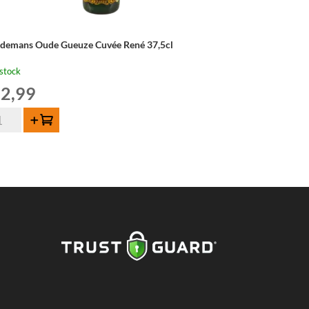
ndemans Oude Gueuze Cuvée René 37,5cl
stock
2,99
ntité
Ajouter au panier
ndemans
de
euze
vée
né
5cl