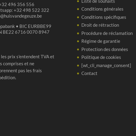
Liste de souhaits
 +32 496 356 556
Conditions générales
tsapp: +32 498 522 322
p@huisvandegeuze.be
Conditions spécifiques
Droit de rétraction
opabank • BIC EURBBE99
N BE22 6716 0070 8947
Procédure de réclamation
Régime de garantie
Protection des données
 les prix s'entendent TVA et
Politique de cookies
s comprises et ne
[wt_cli_manage_consent]
rennent pas les frais
Contact
pédition.