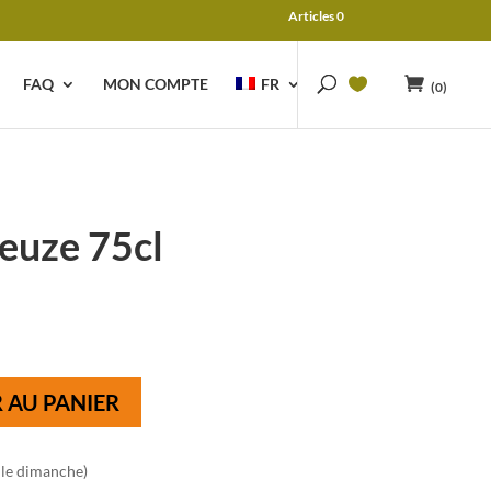
Articles 0
FAQ
MON COMPTE
FR
(0)
euze 75cl
 AU PANIER
 le dimanche)