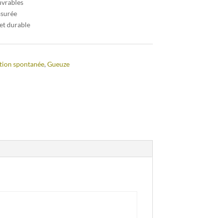
uvrables
ssurée
et durable
tion spontanée
,
Gueuze