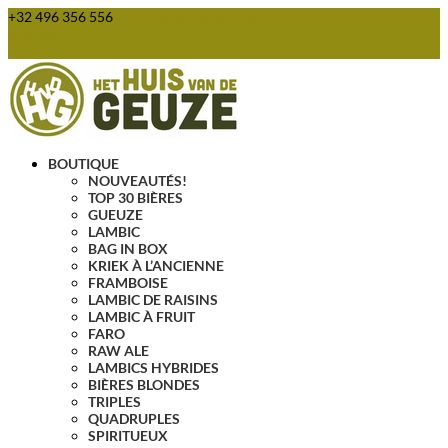
+32 496 356 556
webshop@huisvandegeuze.be
Articles 0
BOUTIQUE
NOUVEAUTÉS!
TOP 30 BIÈRES
GUEUZE
LAMBIC
BAG IN BOX
KRIEK À L’ANCIENNE
FRAMBOISE
LAMBIC DE RAISINS
LAMBIC À FRUIT
FARO
RAW ALE
LAMBICS HYBRIDES
BIÈRES BLONDES
TRIPLES
QUADRUPLES
SPIRITUEUX