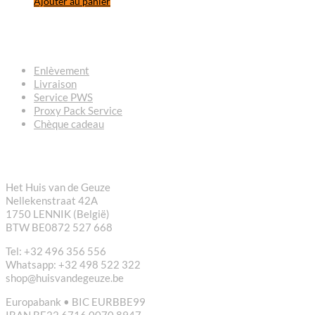
Ajouter au panier
QUESTIONS – RÉPONSES
Enlèvement
Livraison
Service PWS
Proxy Pack Service
Chèque cadeau
CONTACT
Het Huis van de Geuze
Nellekenstraat 42A
1750 LENNIK (België)
BTW BE0872 527 668
Tel: +32 496 356 556
Whatsapp: +32 498 522 322
shop@huisvandegeuze.be
Europabank • BIC EURBBE99