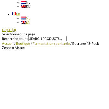
NL
EN
FR
NL
EN
€
0,00
(0)
Sélectionner une page
Recherche pour :
Accueil
/
Boutique
/
Fermentation spontanée
/ Boerenerf 3-Pack
Zenne x Alsace