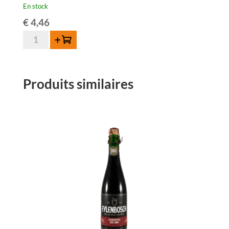
En stock
€
4,46
quantité
Ajouter au panier
de
Hanssens
Schaarbeekse
Produits similaires
Oude
Kriek
-
37,5cl