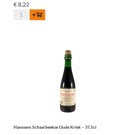
€
8,22
quantité
Ajouter au panier
de
Hanssens
Schaarbeekse
Oude
Kriek
-
75cl
Hanssens Schaarbeekse Oude Kriek – 37,5cl