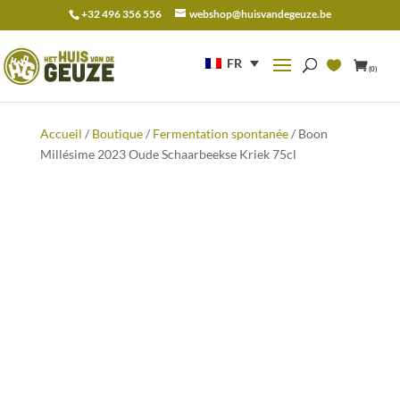
+32 496 356 556
webshop@huisvandegeuze.be
Recherche
pour :
FR
(0)
Accueil
/
Boutique
/
Fermentation spontanée
/ Boon
Millésime 2023 Oude Schaarbeekse Kriek 75cl