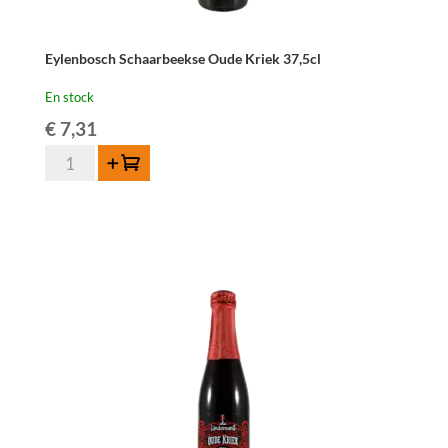
Eylenbosch Schaarbeekse Oude Kriek 37,5cl
En stock
€
7,31
quantité
Ajouter au panier
de
Eylenbosch
Schaarbeekse
Oude
Kriek
37,5cl