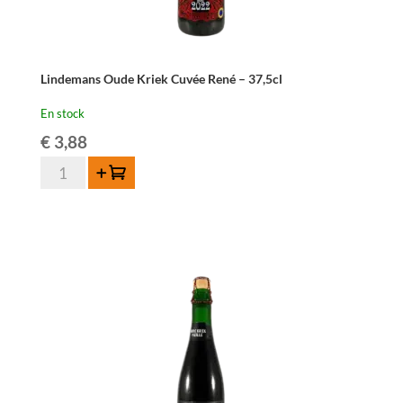
Lindemans Oude Kriek Cuvée René – 37,5cl
En stock
€
3,88
quantité
Ajouter au panier
de
Lindemans
Oude
Kriek
Cuvée
René
-
37,5cl