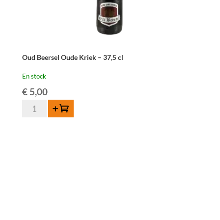
Oud Beersel Oude Kriek – 37,5 cl
En stock
€
5,00
quantité
Ajouter au panier
de
Oud
Beersel
Oude
Kriek
-
37,5
cl