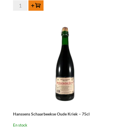
quantité
Ajouter au panier
de
3
Fonteinen
Schaarbeekse
Kriek
-
75cl
Hanssens Schaarbeekse Oude Kriek – 75cl
En stock