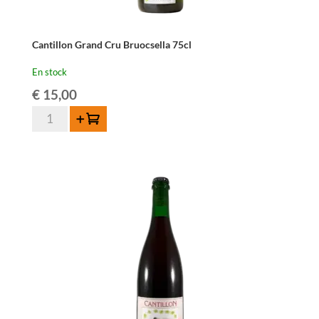
Cantillon Grand Cru Bruocsella 75cl
En stock
€
15,00
quantité
Ajouter au panier
de
Cantillon
Grand
Cru
Bruocsella
75cl