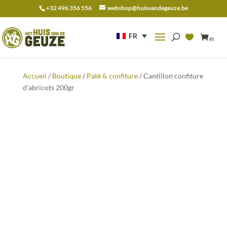
+32 496 356 556
webshop@huisvandegeuze.be
Recherche
pour :
FR
(0)
Accueil
/
Boutique
/
Paté & confiture
/ Cantillon confiture
d’abricots 200gr