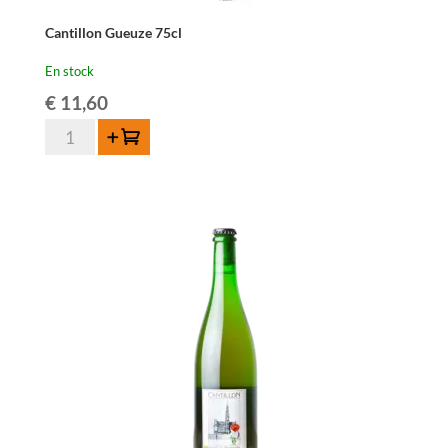
Cantillon Gueuze 75cl
En stock
€
11,60
quantité
Ajouter au panier
de
Cantillon
Gueuze
75cl