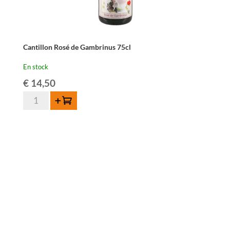
Cantillon Rosé de Gambrinus 75cl
En stock
€
14,50
quantité
Ajouter au panier
de
Cantillon
Rosé
de
Gambrinus
75cl