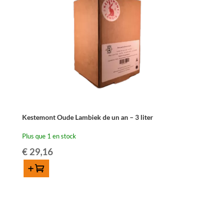
75
cl
Kestemont Oude Lambiek de un an – 3 liter
Plus que 1 en stock
€
29,16
Ajouter au panier
quantité
de
Kestemont
Oude