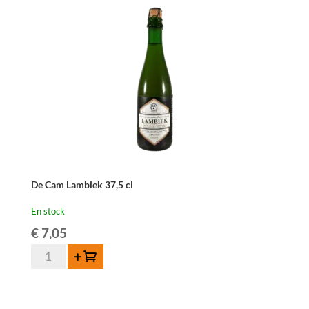
Lambiek
de
un
an
-
3
liter
De Cam Lambiek 37,5 cl
En stock
€
7,05
quantité
Ajouter au panier
de
De
Cam