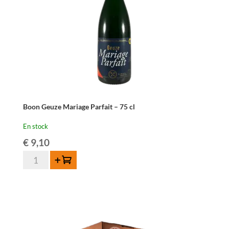
Boon Geuze Mariage Parfait – 75 cl
En stock
€
9,10
quantité
Ajouter au panier
de
Boon
Geuze
Mariage
Parfait
-