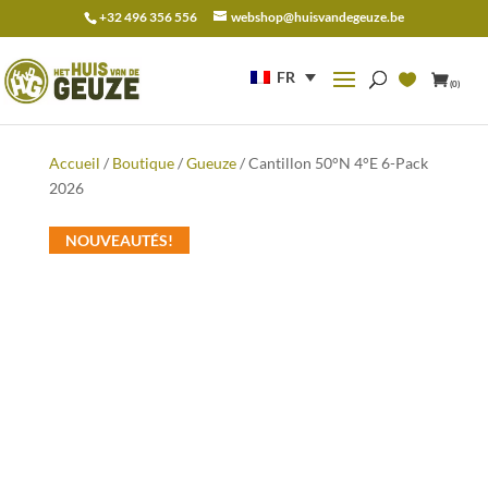
+32 496 356 556
webshop@huisvandegeuze.be
Recherche
pour :
FR
(0)
Accueil
/
Boutique
/
Gueuze
/ Cantillon 50°N 4°E 6-Pack
2026
NOUVEAUTÉS!