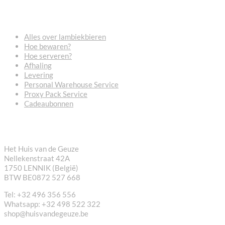
VEELGESTELDE VRAGEN
Alles over lambiekbieren
Hoe bewaren?
Hoe serveren?
Afhaling
Levering
Personal Warehouse Service
Proxy Pack Service
Cadeaubonnen
CONTACT
Het Huis van de Geuze
Nellekenstraat 42A
1750 LENNIK (België)
BTW BE0872 527 668
Tel: +32 496 356 556
Whatsapp: +32 498 522 322
shop@huisvandegeuze.be