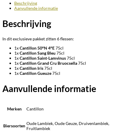
Beschrijving
Aanvullende informatie
Beschrijving
In dit exclusieve pakket zitten 6 flessen:
1x
Cantillon 50°N 4°E
75cl
1x
Cantillon
Sang Bleu
75cl
1x
Cantillon
Saint-Lamvinus
75cl
1x
Cantillon
Grand Cru Bruocsella
75cl
1x
Cantillon
Iris
75cl
1x
Cantillon
Gueuze
75cl
Aanvullende informatie
Merken
Cantillon
Oude Lambiek, Oude Geuze, Druivenlambiek,
Biersoorten
Fruitlambiek