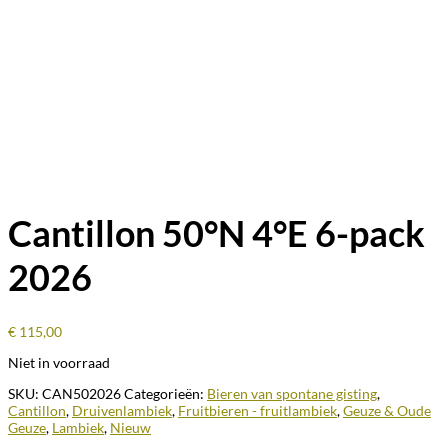
Cantillon 50°N 4°E 6-pack
2026
€
115,00
Niet in voorraad
SKU:
CAN502026
Categorieën:
Bieren van spontane gisting
,
Cantillon
,
Druivenlambiek
,
Fruitbieren - fruitlambiek
,
Geuze & Oude
Geuze
,
Lambiek
,
Nieuw