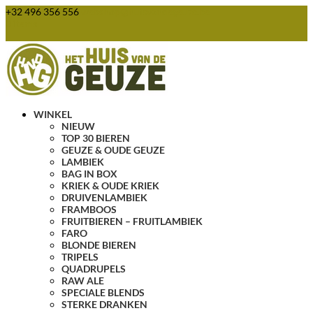
+32 496 356 556
webshop@huisvandegeuze.be
0 items
WINKEL
NIEUW
TOP 30 BIEREN
GEUZE & OUDE GEUZE
LAMBIEK
BAG IN BOX
KRIEK & OUDE KRIEK
DRUIVENLAMBIEK
FRAMBOOS
FRUITBIEREN – FRUITLAMBIEK
FARO
BLONDE BIEREN
TRIPELS
QUADRUPELS
RAW ALE
SPECIALE BLENDS
STERKE DRANKEN