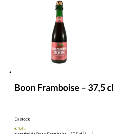
Boon Framboise – 37,5 cl
En stock
€
4,45
quantité de Boon Framboise - 37,5 cl