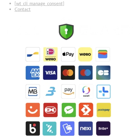
[wt_cli_manage_consent]
Contact