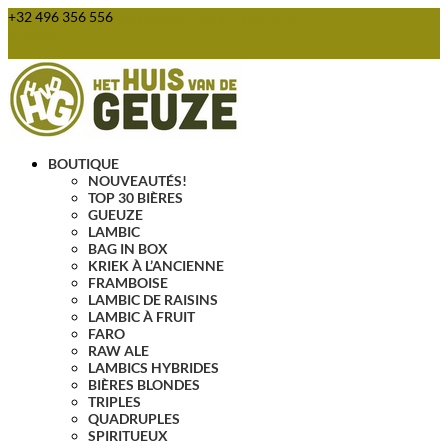
+32 496 356 556
webshop@huisvandegeuze.be
Articles 0
BOUTIQUE
NOUVEAUTÉS!
TOP 30 BIÈRES
GUEUZE
LAMBIC
BAG IN BOX
KRIEK À L’ANCIENNE
FRAMBOISE
LAMBIC DE RAISINS
LAMBIC À FRUIT
FARO
RAW ALE
LAMBICS HYBRIDES
BIÈRES BLONDES
TRIPLES
QUADRUPLES
SPIRITUEUX