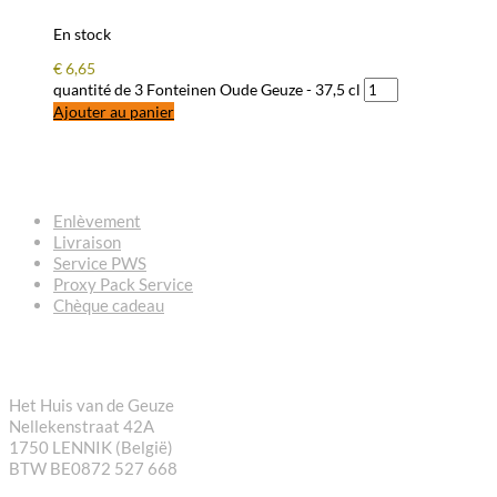
En stock
€
6,65
quantité de 3 Fonteinen Oude Geuze - 37,5 cl
Ajouter au panier
QUESTIONS – RÉPONSES
Enlèvement
Livraison
Service PWS
Proxy Pack Service
Chèque cadeau
CONTACT
Het Huis van de Geuze
Nellekenstraat 42A
1750 LENNIK (België)
BTW BE0872 527 668