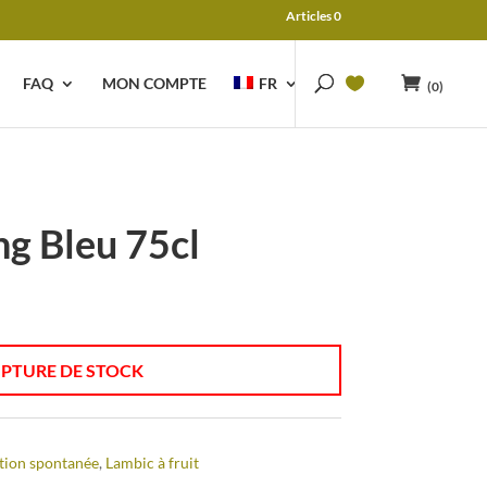
Articles 0
FAQ
MON COMPTE
FR
(0)
ng Bleu 75cl
PTURE DE STOCK
tion spontanée
,
Lambic à fruit