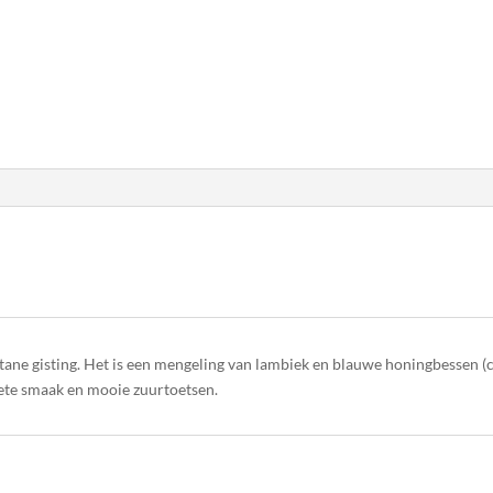
ntane gisting. Het is een mengeling van lambiek en blauwe honingbessen 
ete smaak en mooie zuurtoetsen.