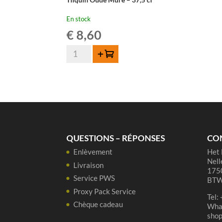
En stock
€
8,60
quantité
Ajouter au panier
de
Tilquin
Oude
Mûre
-
37,5
cl
QUESTIONS – RÉPONSES
CO
Enlèvement
Het 
Nell
Livraison
1750
Service PWS
BTW
Proxy Pack Service
Tel:
Chèque cadeau
Wha
sho