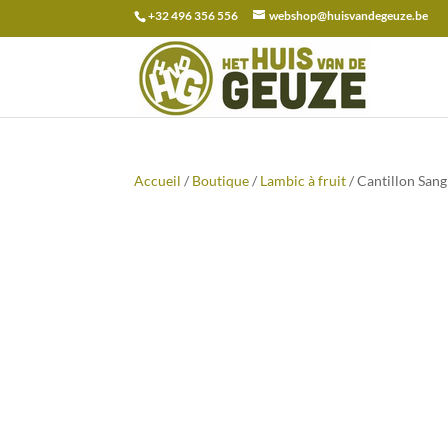
+32 496 356 556
webshop@huisvandegeuze.be
Recherche
pour :
Accueil
/
Boutique
/
Lambic à fruit
/ Cantillon Sang