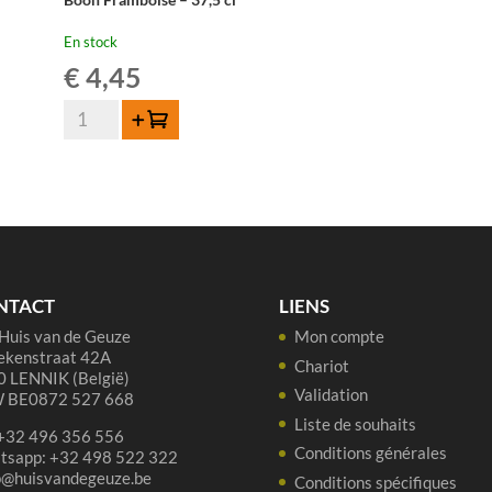
En stock
€
4,45
quantité
Ajouter au panier
de
Boon
Framboise
-
37,5
cl
NTACT
LIENS
Huis van de Geuze
Mon compte
ekenstraat 42A
Chariot
 LENNIK (België)
Validation
 BE0872 527 668
Liste de souhaits
 +32 496 356 556
Conditions générales
tsapp: +32 498 522 322
p@huisvandegeuze.be
Conditions spécifiques