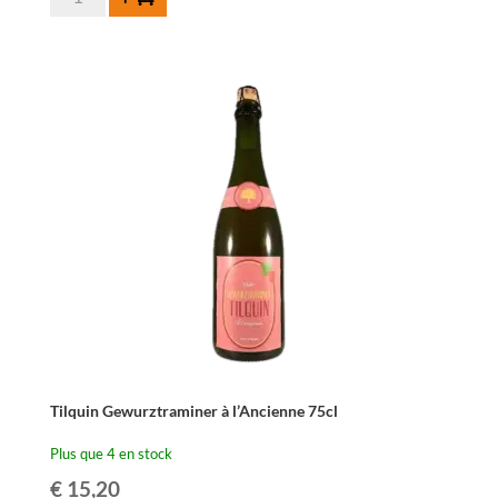
de
Lambiek
Fabriek
Juicy
&
Wild
Blue-
Belle
75cl
Tilquin Gewurztraminer à l’Ancienne 75cl
Plus que 4 en stock
€
15,20