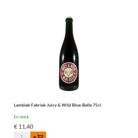
de
Lambiek
Fabriek
Malvas-
Elle
75cl
Lambiek Fabriek Juicy & Wild Blue-Belle 75cl
En stock
€
11,40
quantité
Ajouter au panier