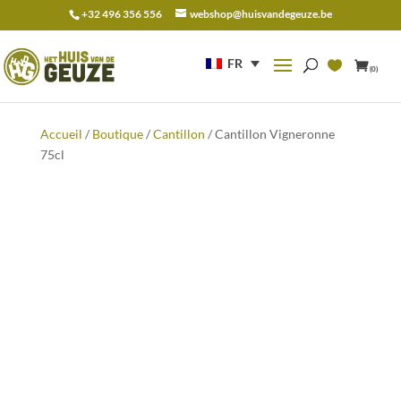
+32 496 356 556
webshop@huisvandegeuze.be
Recherche
pour :
FR
(0)
Accueil
/
Boutique
/
Cantillon
/ Cantillon Vigneronne
75cl