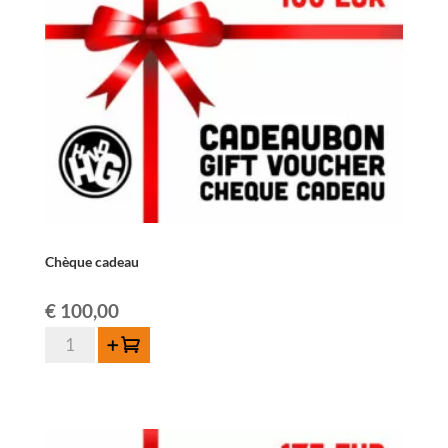
Chèque cadeau
€
100,00
quantité
Ajouter au panier
de
Chèque
cadeau