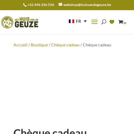
+32 496 356 556
webshop@huisvandegeuze.be
Recherche
pour :
FR
(0)
Accueil
/
Boutique
/
Chèque cadeau
/ Chèque cadeau
Chèque cadeau