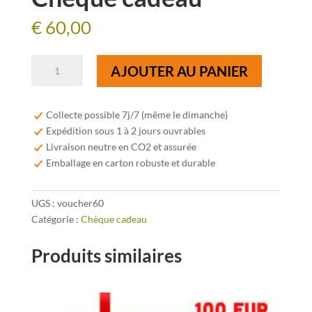
€
60,00
quantité
AJOUTER AU PANIER
de
Chèque
cadeau
Collecte possible 7j/7 (même le dimanche)
Expédition sous 1 à 2 jours ouvrables
Livraison neutre en CO2 et assurée
Emballage en carton robuste et durable
UGS :
voucher60
Catégorie :
Chèque cadeau
Produits similaires