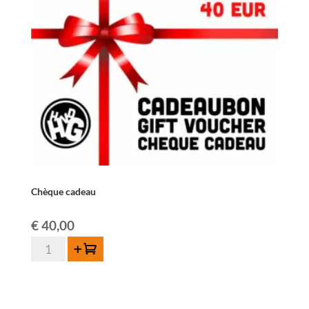
Chèque cadeau
€
40,00
quantité
Ajouter au panier
de
Chèque
cadeau