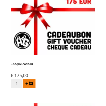
Chèque cadeau
€
175,00
quantité
Ajouter au panier
de
Chèque
cadeau