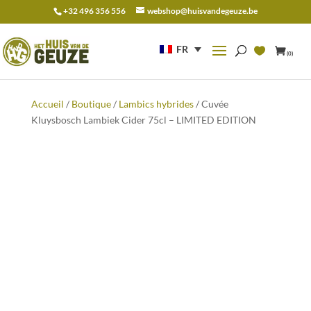
+32 496 356 556
webshop@huisvandegeuze.be
Recherche
pour :
FR
(0)
Accueil
/
Boutique
/
Lambics hybrides
/ Cuvée
Kluysbosch Lambiek Cider 75cl – LIMITED EDITION