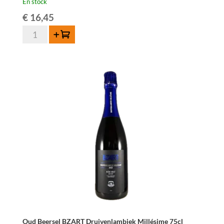
En stock
€
16,45
quantité
Ajouter au panier
de
Oud
Beersel
Wild
Dry
Cider
–
Wild
Dry
Cider
aged
on
Lambic
Whisky
Barrels
75cl
Oud Beersel BZART Druivenlambiek Millésime 75cl