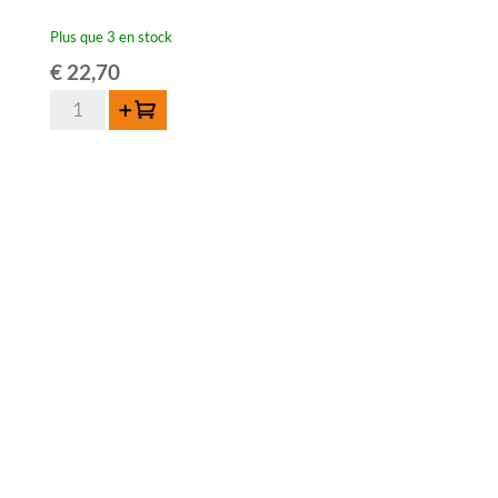
Plus que 3 en stock
€
22,70
quantité
Ajouter au panier
de
Oud
Beersel
BZART
Druivenlambiek
Millésime
75cl