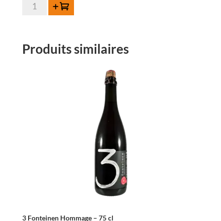
quantité
Ajouter au panier
de
De
Cam
Produits similaires
Geuze
37,5
cl
3 Fonteinen Hommage – 75 cl