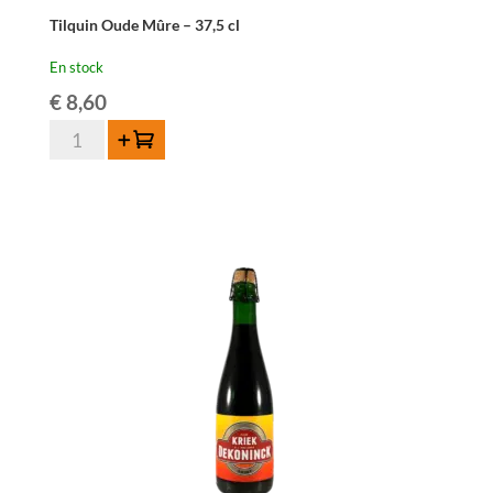
Tilquin Oude Mûre – 37,5 cl
En stock
€
8,60
quantité
Ajouter au panier
de
Tilquin
Oude
Mûre
-
37,5
cl