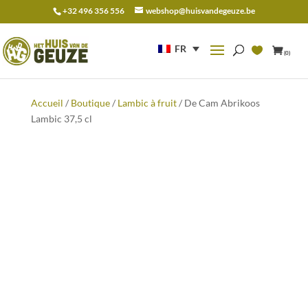
+32 496 356 556
webshop@huisvandegeuze.be
Recherche
pour :
FR
(0)
Accueil
/
Boutique
/
Lambic à fruit
/ De Cam Abrikoos
Lambic 37,5 cl