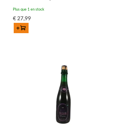
Plus que 1 en stock
€
27,99
Ajouter au panier
quantité
de
3
Fonteinen
Hommage
-
75
cl