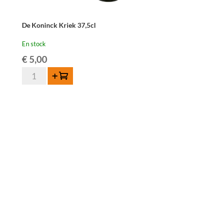
De Koninck Kriek 37,5cl
En stock
€
5,00
quantité
Ajouter au panier
de
De
Koninck
Kriek
37,5cl