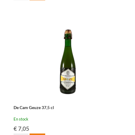
De
Cam
Kriek
-
37,5cl
De Cam Geuze 37,5 cl
En stock
€
7,05