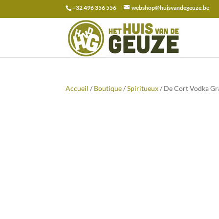
+32 496 356 556
webshop@huisvandegeuze.be
Recherche
pour :
Accueil
/
Boutique
/
Spiritueux
/ De Cort Vodka Gr