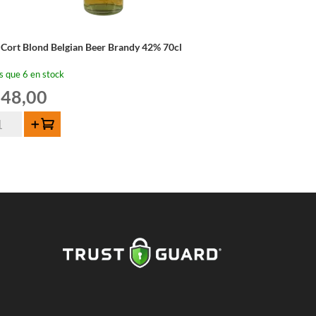
 Cort Blond Belgian Beer Brandy 42% 70cl
s que 6 en stock
48,00
ntité
Ajouter au panier
rt
ond
lgian
er
andy
%
cl