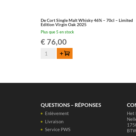
De Cort Single Malt Whisky 46% – 70cl – Limited
Edition Virgin Oak 2025
Plus que 5 en stock
€
76,00
quantité
Ajouter au panier
de
De
Cort
Single
Malt
Whisky
46%
QUESTIONS – RÉPONSES
CO
-
Enlèvement
Het 
70cl
Nell
-
Livraison
1750
Limited
Service PWS
BTW
Edition