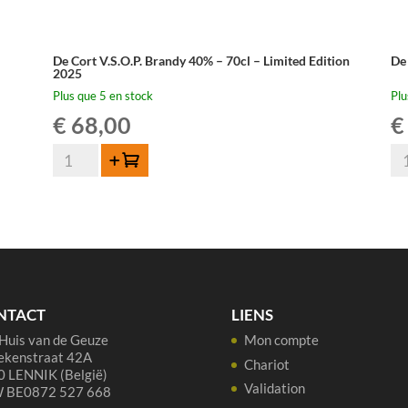
De Cort V.S.O.P. Brandy 40% – 70cl – Limited Edition
De
2025
Plus que 5 en stock
Plu
€
68,00
€
quantité
qua
Ajouter au panier
de
de
De
De
Cort
Co
V.S.O.P.
Bl
Brandy
Be
40%
Be
-
Br
NTACT
LIENS
70cl
42
Huis van de Geuze
Mon compte
-
70
ekenstraat 42A
Limited
Chariot
 LENNIK (België)
Edition
Validation
 BE0872 527 668
2025