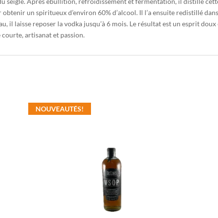
u seigle. Après ébullition, refroidissement et fermentation, il distille ce
btenir un spiritueux d’environ 60% d’alcool. Il l’a ensuite redistillé dans
u, il laisse reposer la vodka jusqu’à 6 mois. Le résultat est un esprit doux e
 courte, artisanat et passion.
NOUVEAUTÉS!