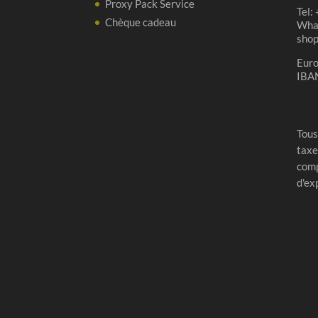
Proxy Pack Service
Tel:
Virgin
Chèque cadeau
Wha
Oak
sho
2025
Eur
IBA
Tous
taxe
comp
d'ex