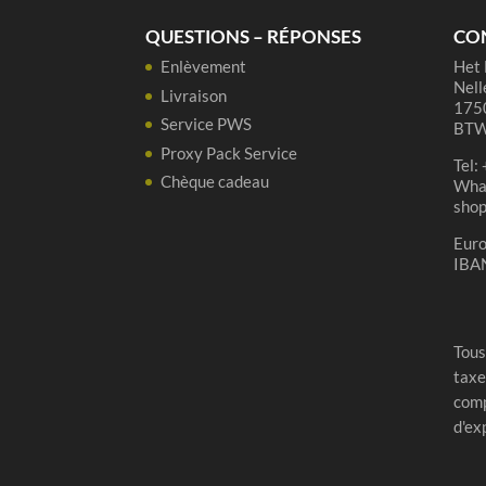
46%
QUESTIONS – RÉPONSES
CO
-
Enlèvement
Het 
70cl
Nell
-
Livraison
1750
Limited
Service PWS
BTW
Edition
Proxy Pack Service
Tel:
2025
Chèque cadeau
Wha
sho
Eur
IBA
Tous
taxe
comp
d'ex