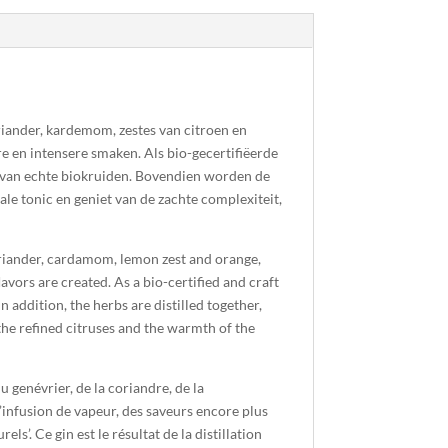
iander, kardemom, zestes van citroen en
re en intensere smaken. Als bio-gecertifiëerde
ren van echte biokruiden. Bovendien worden de
le tonic en geniet van de zachte complexiteit,
oriander, cardamom, lemon zest and orange,
avors are created. As a bio-certified and craft
In addition, the herbs are distilled together,
 the refined citruses and the warmth of the
 genévrier, de la coriandre, de la
l’infusion de vapeur, des saveurs encore plus
ls’. Ce gin est le résultat de la distillation