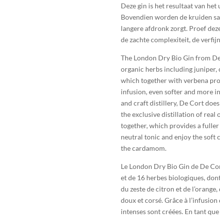
Deze gin is het resultaat van het 
Bovendien worden de kruiden sam
langere afdronk zorgt. Proef deze
de zachte complexiteit, de verf
The London Dry Bio Gin from De 
organic herbs including juniper,
which together with verbena provi
infusion, even softer and more in
and craft distillery, De Cort does 
the exclusive distillation of real 
together, which provides a fuller 
neutral tonic and enjoy the soft 
the cardamom.
Le London Dry Bio Gin de De Cort 
et de 16 herbes biologiques, don
du zeste de citron et de l’orange
doux et corsé. Grâce à l’infusion
intenses sont créées. En tant que 