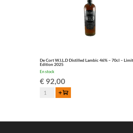
De Cort W.I.L.D Distilled Lambic 46% – 70cl – Limi
Edition 2025
En stock
€
92,00
quantité
Ajouter au panier
de
De
Cort
W.I.L.D
Distilled
Lambic