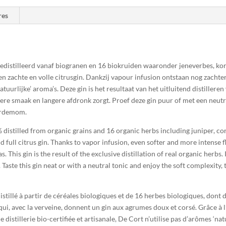
res
distilleerd vanaf biogranen en 16 biokruiden waaronder jeneverbes, kor
en zachte en volle citrusgin. Dankzij vapour infusion ontstaan nog zachte
natuurlijke’ aroma’s. Deze gin is het resultaat van het uitluitend distille
ere smaak en langere afdronk zorgt. Proef deze gin puur of met een neutra
kardemom.
distilled from organic grains and 16 organic herbs including juniper, c
full citrus gin. Thanks to vapor infusion, even softer and more intense fl
. This gin is the result of the exclusive distillation of real organic herbs. 
. Taste this gin neat or with a neutral tonic and enjoy the soft complexity,
tillé à partir de céréales biologiques et de 16 herbes biologiques, dont du
qui, avec la verveine, donnent un gin aux agrumes doux et corsé. Grâce à 
distillerie bio-certifiée et artisanale, De Cort n’utilise pas d’arômes ‘nature