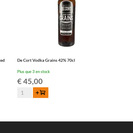
ted
De Cort Vodka Grains 42% 70cl
Plus que 3 en stock
€
45,00
quantité
Ajouter au panier
de
De
Cort
Vodka
Grains
42%