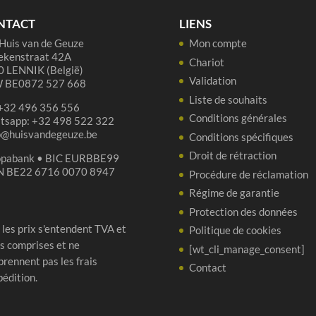
70cl
NTACT
LIENS
Huis van de Geuze
Mon compte
ekenstraat 42A
Chariot
 LENNIK (België)
Validation
 BE0872 527 668
Liste de souhaits
 +32 496 356 556
Conditions générales
tsapp: +32 498 522 322
p@huisvandegeuze.be
Conditions spécifiques
Droit de rétraction
opabank • BIC EURBBE99
N BE22 6716 0070 8947
Procédure de réclamation
Régime de garantie
Protection des données
 les prix s'entendent TVA et
Politique de cookies
s comprises et ne
[wt_cli_manage_consent]
rennent pas les frais
Contact
pédition.