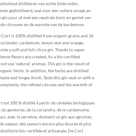
uitluitend distilleren van echte biokruiden.
en gedistilleerd, wat voor een vollere smaak en
 gin puur of met een neutrale tonic en geniet van
ijnde citrussen en de warmte van de kardemom.
Cort is 100% distilled from organic grains and 16
 coriander, cardamom, lemon zest and orange,
de a soft and full citrus gin. Thanks to vapor
tense flavors are created. As a bio-certified
not use ‘natural’ aromas. This gin is the result of
organic herbs. In addition, the herbs are distilled
taste and longer finish. Taste this gin neat or with a
complexity, the refined citruses and the warmth of
est 100 % distillé à partir de céréales biologiques
t du genévrier, de la coriandre, de la cardamome,
, qui, avec la verveine, donnent un gin aux agrumes
 de vapeur, des saveurs encore plus douces et plus
distillerie bio-certifiée et artisanale, De Cort