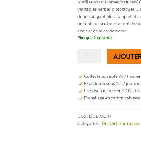
n’utilise pas d’arômes ‘naturels’. 
véritables herbes biologiques. De
donne un goût plus complet et un
un tonique neutre et appréciez la
chaleur de la cardamome.
Plus que 2 en stock
quantité
AJOUTER
de
De
Cort
Collecte possible 7j/7 (même
London
Expédition sous 1 à 2 jours o
Dry
Livraison neutre en CO2 et a
Bio
Emballage en carton robuste 
Gin
42%
UGS :
DCBIOGIN
70cl
Catégories :
De Cort
,
Spiritueux