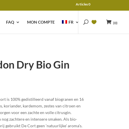
Articles 0
FAQ
MON COMPTE
FR
(0)
don Dry Bio Gin
rt is 100% gedistilleerd vanaf biogranen en 16
, koriander, kardemom, zestes van citroen en
orgen voor een zachte en volle citrusgin.
 nog zachtere en intensere smaken. Als bio-
rij gebruikt De Cort geen ‘natuurlijke’ aroma’s.