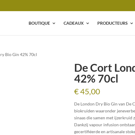
BOUTIQUE
CADEAUX
PRODUCTEURS
ry Bio Gin 42% 70cl
De Cort Lon
42% 70cl
€
45,00
De London Dry Bio Gin van De Co
biokruiden waaronder jeneverbes
sinaas die samen met ijzerkruid z
Dankzij vapour infusion ontstaan
gecertifiëerde en artisanale stoke