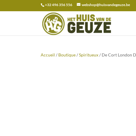
+32 496 356 556
webshop@huisvandegeuze.be
Recherche
pour :
Accueil
/
Boutique
/
Spiritueux
/ De Cort London D