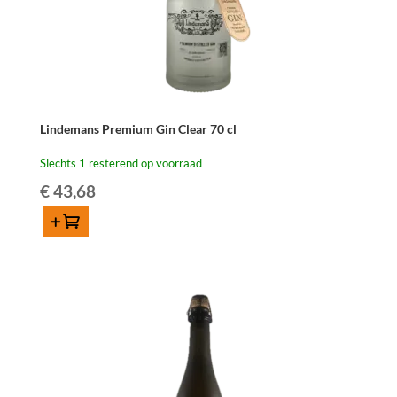
Virgin
Oak
2025
aantal
Lindemans Premium Gin Clear 70 cl
Slechts 1 resterend op voorraad
€
43,68
Toevoegen
Lindemans
Premium
Gin
Clear
70
cl
aantal