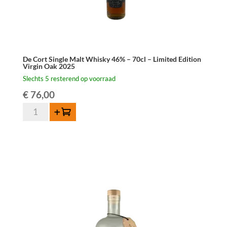
De Cort Single Malt Whisky 46% – 70cl – Limited Edition
Virgin Oak 2025
Slechts 5 resterend op voorraad
€
76,00
De
Toevoegen
Cort
Single
Malt
Whisky
46%
-
70cl
-
Limited
Edition