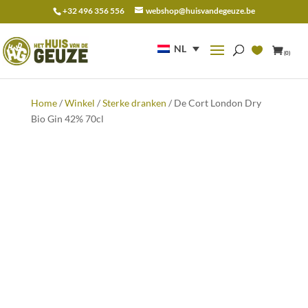
+32 496 356 556
webshop@huisvandegeuze.be
Zoeken
naar:
NL
(0)
Home
/
Winkel
/
Sterke dranken
/ De Cort London Dry
Bio Gin 42% 70cl