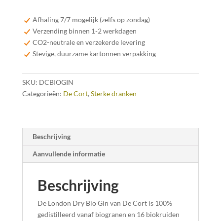
London
Dry
Afhaling 7/7 mogelijk (zelfs op zondag)
Bio
Verzending binnen 1-2 werkdagen
Gin
CO2-neutrale en verzekerde levering
42%
Stevige, duurzame kartonnen verpakking
70cl
aantal
SKU:
DCBIOGIN
Categorieën:
De Cort
,
Sterke dranken
Beschrijving
Aanvullende informatie
Beschrijving
De London Dry Bio Gin van De Cort is 100%
gedistilleerd vanaf biogranen en 16 biokruiden