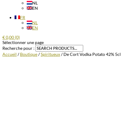
NL
EN
FR
NL
EN
€
0,00
(0)
Sélectionner une page
Recherche pour :
Accueil
/
Boutique
/
Spiritueux
/ De Cort Vodka Potato 42% 5cl