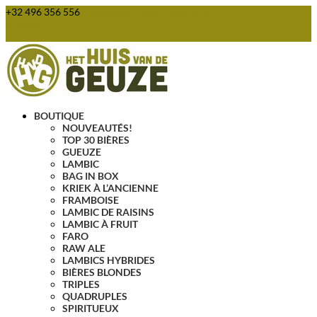
+32 496 356 556
webshop@huisvandegeuze.be
Articles 0
BOUTIQUE
NOUVEAUTÉS!
TOP 30 BIÈRES
GUEUZE
LAMBIC
BAG IN BOX
KRIEK À L’ANCIENNE
FRAMBOISE
LAMBIC DE RAISINS
LAMBIC À FRUIT
FARO
RAW ALE
LAMBICS HYBRIDES
BIÈRES BLONDES
TRIPLES
QUADRUPLES
SPIRITUEUX