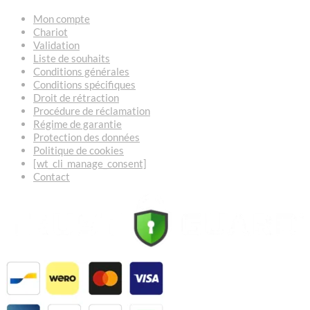
Mon compte
Chariot
Validation
Liste de souhaits
Conditions générales
Conditions spécifiques
Droit de rétraction
Procédure de réclamation
Régime de garantie
Protection des données
Politique de cookies
[wt_cli_manage_consent]
Contact