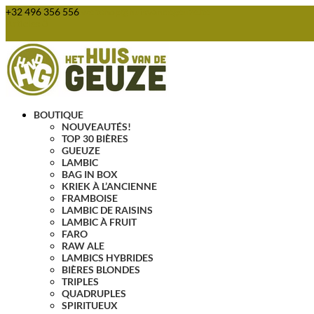
+32 496 356 556
webshop@huisvandegeuze.be
Articles 0
BOUTIQUE
NOUVEAUTÉS!
TOP 30 BIÈRES
GUEUZE
LAMBIC
BAG IN BOX
KRIEK À L’ANCIENNE
FRAMBOISE
LAMBIC DE RAISINS
LAMBIC À FRUIT
FARO
RAW ALE
LAMBICS HYBRIDES
BIÈRES BLONDES
TRIPLES
QUADRUPLES
SPIRITUEUX