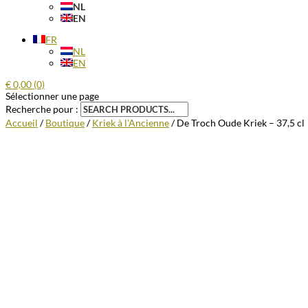
NL
EN
FR
NL
EN
€
0,00
(0)
Sélectionner une page
Recherche pour :
Accueil
/
Boutique
/
Kriek à l'Ancienne
/ De Troch Oude Kriek – 37,5 cl