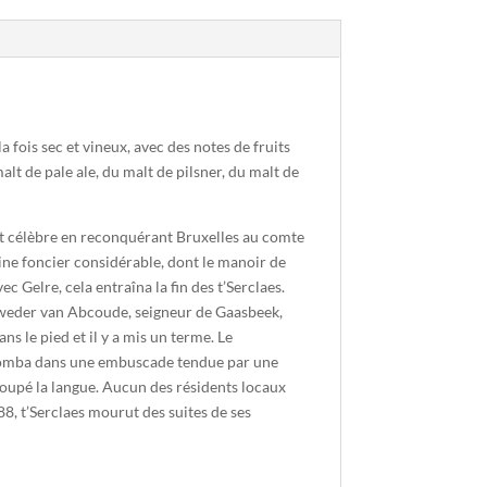
 fois sec et vineux, avec des notes de fruits
lt de pale ale, du malt de pilsner, du malt de
int célèbre en reconquérant Bruxelles au comte
ine foncier considérable, dont le manoir de
 Gelre, cela entraîna la fin des t’Serclaes.
 Sweder van Abcoude, seigneur de Gaasbeek,
s le pied et il y a mis un terme. Le
es tomba dans une embuscade tendue par une
t coupé la langue. Aucun des résidents locaux
88, t’Serclaes mourut des suites de ses