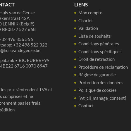
NTACT
LIENS
cl
cl
Huis van de Geuze
Mon compte
ekenstraat 42A
Chariot
 LENNIK (België)
Validation
 BE0872 527 668
Liste de souhaits
 +32 496 356 556
Conditions générales
tsapp: +32 498 522 322
p@huisvandegeuze.be
Conditions spécifiques
Droit de rétraction
opabank • BIC EURBBE99
N BE22 6716 0070 8947
Procédure de réclamation
Régime de garantie
Protection des données
 les prix s'entendent TVA et
Politique de cookies
s comprises et ne
[wt_cli_manage_consent]
rennent pas les frais
Contact
pédition.