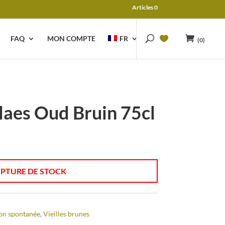
Articles 0
FAQ
MON COMPTE
FR
(0)
laes Oud Bruin 75cl
PTURE DE STOCK
on spontanée
,
Vieilles brunes