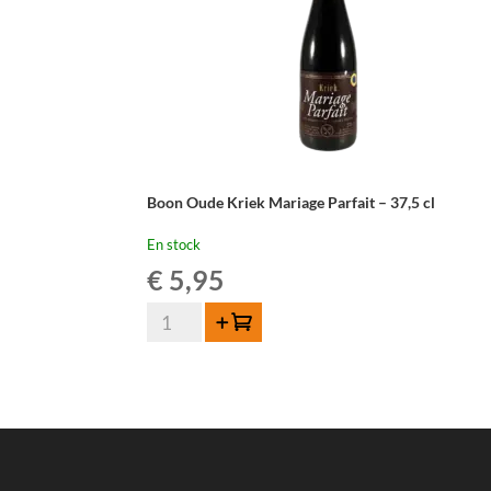
Boon Oude Kriek Mariage Parfait – 37,5 cl
En stock
€
5,95
quantité
Ajouter au panier
de
Boon
Oude
Kriek
Mariage
Parfait
-