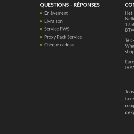
QUESTIONS – RÉPONSES
CO
37,5
Enlèvement
Het 
cl
Nell
Livraison
1750
Service PWS
BTW
Proxy Pack Service
Tel:
Chèque cadeau
Wha
sho
Eur
IBA
Tous
taxe
comp
d'ex