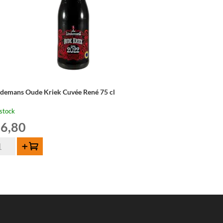
ndemans Oude Kriek Cuvée René 75 cl
stock
6,80
ntité
Ajouter au panier
ndemans
de
iek
vée
né