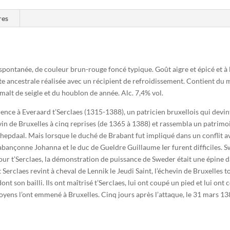
res
pontanée, de couleur brun-rouge foncé typique. Goût aigre et épicé et à la
te ancestrale réalisée avec un récipient de refroidissement. Contient du ma
 malt de seigle et du houblon de année. Alc. 7,4% vol.
érence à Everaard t’Serclaes (1315-1388), un patricien bruxellois qui dev
vin de Bruxelles à cinq reprises (de 1365 à 1388) et rassembla un patrimo
hepdaal. Mais lorsque le duché de Brabant fut impliqué dans un conflit avec
rabançonne Johanna et le duc de Gueldre Guillaume Ier furent difficiles.
our t’Serclaes, la démonstration de puissance de Sweder était une épine dan
t Serclaes revint à cheval de Lennik le Jeudi Saint, l’échevin de Bruxell
nt son bailli. Ils ont maîtrisé t’Serclaes, lui ont coupé un pied et lui on
doyens l’ont emmené à Bruxelles. Cinq jours après l’attaque, le 31 mars 13