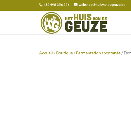
+32 496 356 556
webshop@huisvandegeuze.be
Recherche
pour :
Accueil
/
Boutique
/
Fermentation spontanée
/ Don