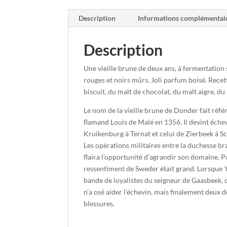
Description
Informations complémentai
Description
Une vieille brune de deux ans, à fermentation s
rouges et noirs mûrs. Joli parfum boisé. Recet
biscuit, du malt de chocolat, du malt aigre, du
Le nom de la vieille brune de Donder fait réf
flamand Louis de Malé en 1356. Il devint éche
Kruikenburg à Ternat et celui de Zierbeek à Sc
Les opérations militaires entre la duchesse b
flaira l’opportunité d’agrandir son domaine. P
ressentiment de Sweder était grand. Lorsque ‘
bande de loyalistes du seigneur de Gaasbeek, do
n’a osé aider l’échevin, mais finalement deux 
blessures.