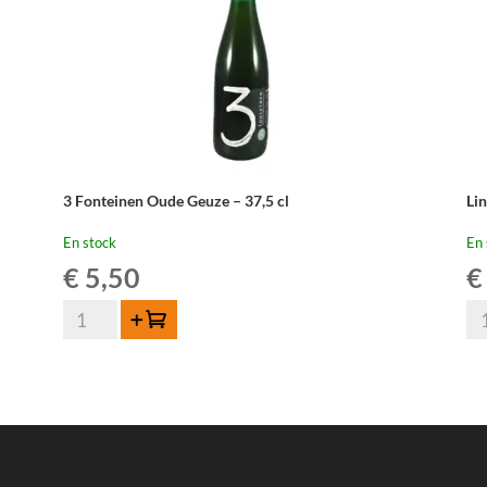
3 Fonteinen Oude Geuze – 37,5 cl
Li
En stock
En 
€
5,50
€
quantité
qua
Ajouter au panier
de
de
3
Li
Fonteinen
Ou
Oude
Kr
Geuze
Cu
-
Re
37,5
75