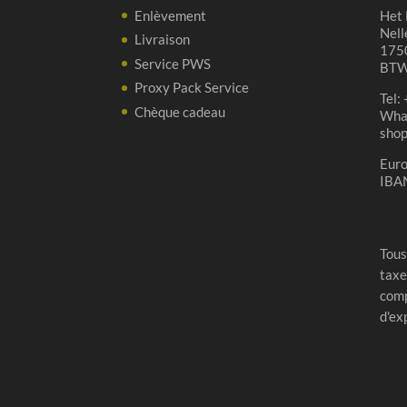
Enlèvement
Het 
Nell
Livraison
1750
Service PWS
BTW
Proxy Pack Service
Tel:
Chèque cadeau
Wha
sho
Eur
IBA
Tous
taxe
comp
d'ex