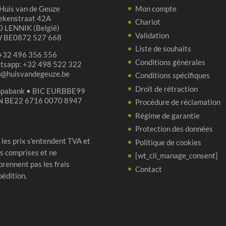
Huis van de Geuze
Mon compte
ekenstraat 42A
Chariot
 LENNIK (België)
Validation
 BE0872 527 668
Liste de souhaits
 +32 496 356 556
Conditions générales
tsapp: +32 498 522 322
p@huisvandegeuze.be
Conditions spécifiques
Droit de rétraction
opabank • BIC EURBBE99
N BE22 6716 0070 8947
Procédure de réclamation
Régime de garantie
Protection des données
 les prix s'entendent TVA et
Politique de cookies
s comprises et ne
[wt_cli_manage_consent]
rennent pas les frais
Contact
pédition.