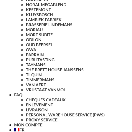
HORAL MEGABLEND
KESTEMONT
KLUYSBOSCH
LAMBIEK FABRIEK
BRASSERIE LINDEMANS
MORIAU
MORT SUBITE
ODILON
OUD BEERSEL
OWA
PARRAIN
PUBLITASTING
TAYMANS
THE BRETT HOUSE JANSSENS
TILQUIN
TIMMERMANS
VAN AERT
VRIJSTAAT VANMOL
FAQ
CHÈQUES CADEAUX
ENLÈVEMENT
LIVRAISON
PERSONAL WAREHOUSE SERVICE (PWS)
PROXY SERVICE
MON COMPTE
FR