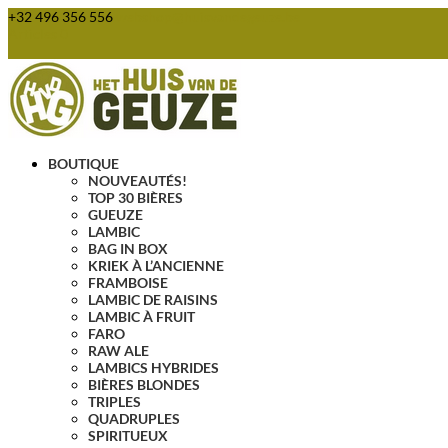
+32 496 356 556
webshop@huisvandegeuze.be
Articles 0
BOUTIQUE
NOUVEAUTÉS!
TOP 30 BIÈRES
GUEUZE
LAMBIC
BAG IN BOX
KRIEK À L’ANCIENNE
FRAMBOISE
LAMBIC DE RAISINS
LAMBIC À FRUIT
FARO
RAW ALE
LAMBICS HYBRIDES
BIÈRES BLONDES
TRIPLES
QUADRUPLES
SPIRITUEUX