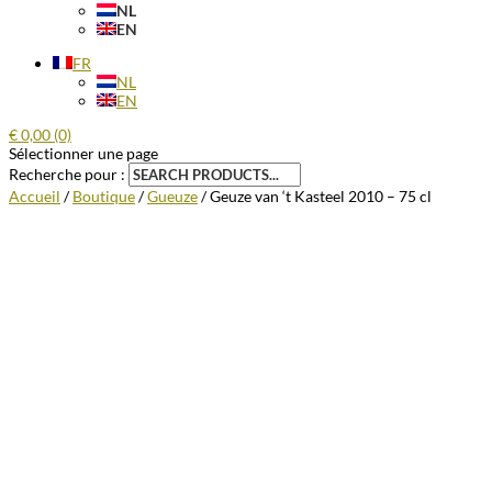
NL
EN
FR
NL
EN
€
0,00
(0)
Sélectionner une page
Recherche pour :
Accueil
/
Boutique
/
Gueuze
/ Geuze van ‘t Kasteel 2010 – 75 cl