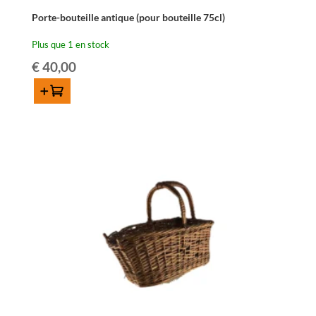
Porte-bouteille antique (pour bouteille 75cl)
Plus que 1 en stock
€
40,00
Ajouter au panier
quantité
de
Porte-
bouteille
antique
(pour
bouteille
75cl)