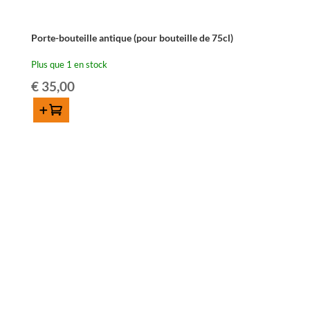
Porte-bouteille antique (pour bouteille de 75cl)
Plus que 1 en stock
€
35,00
Ajouter au panier
quantité
de
Porte-
bouteille
antique
(pour
bouteille
de
75cl)