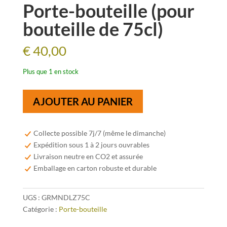
Porte-bouteille (pour
bouteille de 75cl)
€
40,00
Plus que 1 en stock
quantité
AJOUTER AU PANIER
de
Porte-
bouteille
Collecte possible 7j/7 (même le dimanche)
(pour
Expédition sous 1 à 2 jours ouvrables
bouteille
Livraison neutre en CO2 et assurée
de
Emballage en carton robuste et durable
75cl)
UGS :
GRMNDLZ75C
Catégorie :
Porte-bouteille