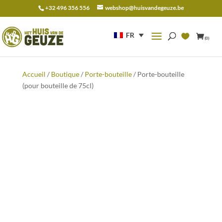
+32 496 356 556
webshop@huisvandegeuze.be
Recherche
pour :
FR
(0)
Accueil
/
Boutique
/
Porte-bouteille
/ Porte-bouteille
(pour bouteille de 75cl)