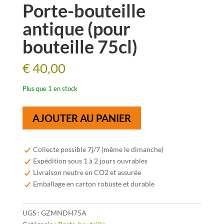
Porte-bouteille
antique (pour
bouteille 75cl)
€
40,00
Plus que 1 en stock
quantité
AJOUTER AU PANIER
de
Porte-
bouteille
Collecte possible 7j/7 (même le dimanche)
antique
Expédition sous 1 à 2 jours ouvrables
(pour
Livraison neutre en CO2 et assurée
bouteille
Emballage en carton robuste et durable
75cl)
UGS :
GZMNDH75A