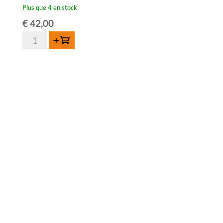
Plus que 4 en stock
€
42,00
quantité
Ajouter au panier
de
Porte-
bouteille
Tilquin
(pour
bouteille
de
75cl)