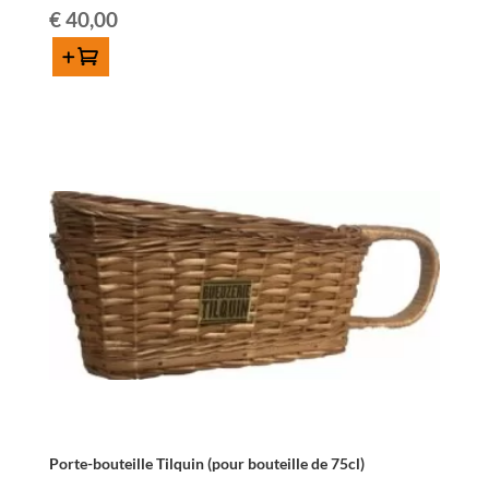
€
40,00
Ajouter au panier
quantité
de
Porte-
bouteille
antique
(pour
bouteille
75cl)
Porte-bouteille Tilquin (pour bouteille de 75cl)