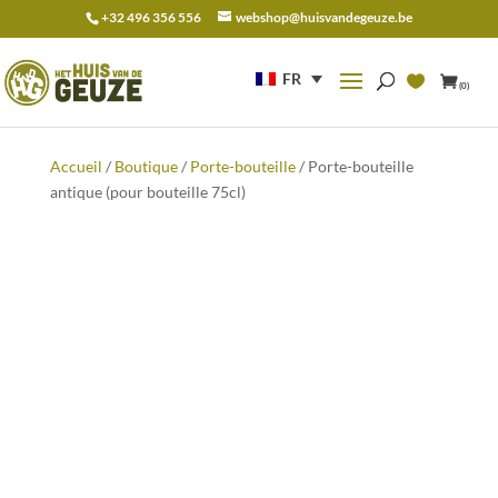
+32 496 356 556
webshop@huisvandegeuze.be
Recherche
pour :
FR
(0)
Accueil
/
Boutique
/
Porte-bouteille
/ Porte-bouteille
antique (pour bouteille 75cl)