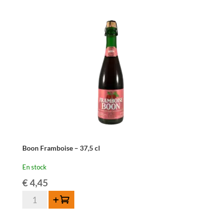
Boon Framboise – 37,5 cl
En stock
€
4,45
quantité
Ajouter au panier
de
Boon