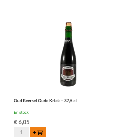
Framboise
-
37,5
cl
Oud Beersel Oude Kriek – 37,5 cl
En stock
€
6,05
quantité
Ajouter au panier