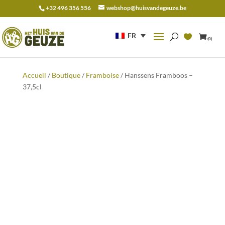
+32 496 356 556
webshop@huisvandegeuze.be
Recherche
pour :
FR
(0)
Accueil
/
Boutique
/
Framboise
/ Hanssens Framboos –
37,5cl