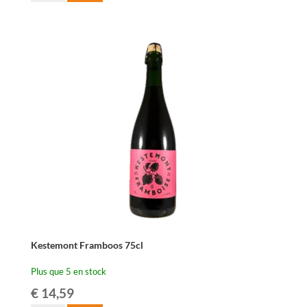
de
Oud
Beersel
Oude
Kriek
-
37,5
cl
Kestemont Framboos 75cl
Plus que 5 en stock
€
14,59