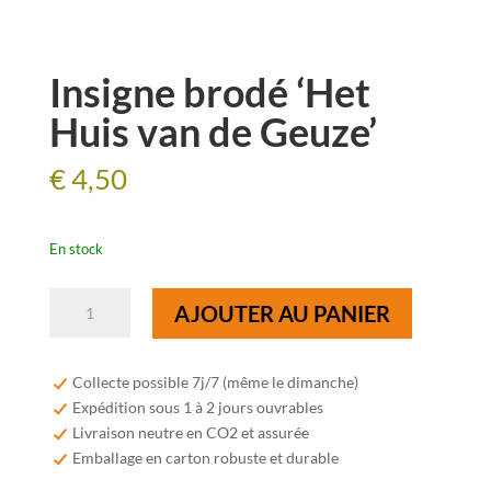
Insigne brodé ‘Het
Huis van de Geuze’
€
4,50
En stock
quantité
AJOUTER AU PANIER
de
Insigne
brodé
Collecte possible 7j/7 (même le dimanche)
'Het
Expédition sous 1 à 2 jours ouvrables
Huis
Livraison neutre en CO2 et assurée
van
Emballage en carton robuste et durable
de