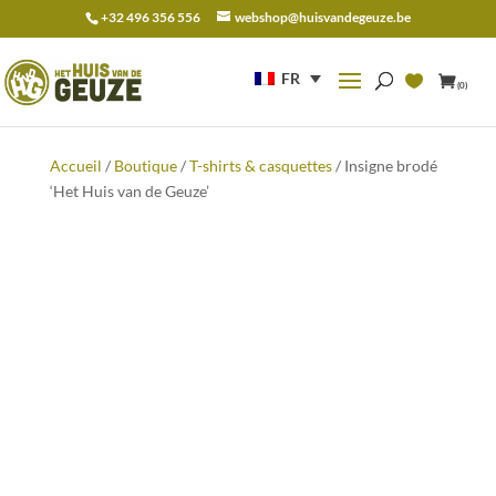
+32 496 356 556
webshop@huisvandegeuze.be
Recherche
pour :
FR
(0)
Accueil
/
Boutique
/
T-shirts & casquettes
/ Insigne brodé
‘Het Huis van de Geuze’