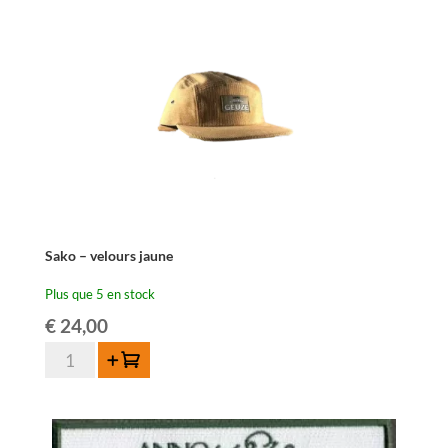
Sako – velours jaune
Plus que 5 en stock
€
24,00
quantité
Ajouter au panier
de
Sako
-
velours