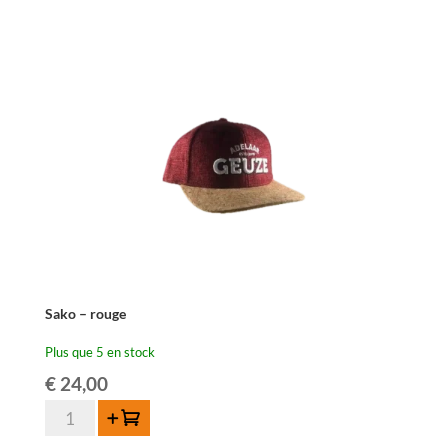
brodé
'In
de
Verzekering
tegen
de
Grote
Dorst'
Sako – rouge
Plus que 5 en stock
€
24,00
quantité
Ajouter au panier
de