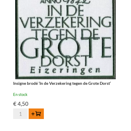
jaune
Insigne brodé ‘In de Verzekering tegen de Grote Dorst’
En stock
€
4,50
quantité
Ajouter au panier
de
Insigne