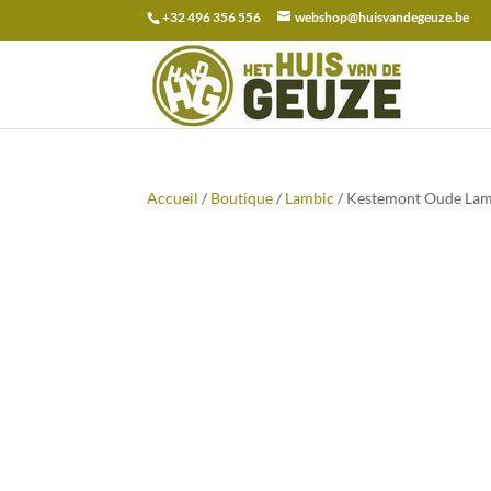
+32 496 356 556
webshop@huisvandegeuze.be
Recherche
pour :
Accueil
/
Boutique
/
Lambic
/ Kestemont Oude Lambi