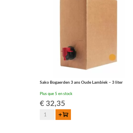
-
SUR
COMMANDE
Sako Bogaerden 3 ans Oude Lambiek – 3 liter
Plus que 5 en stock
€
32,35
quantité
Ajouter au panier
de
Sako
Bogaerden