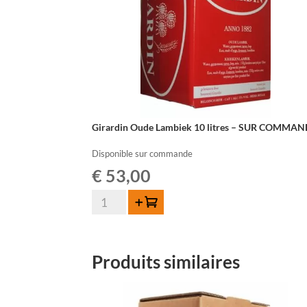
Girardin Oude Lambiek 10 litres – SUR COMMA
Disponible sur commande
€
53,00
quantité
Ajouter au panier
de
Girardin
Oude
Produits similaires
Lambiek
10
litres