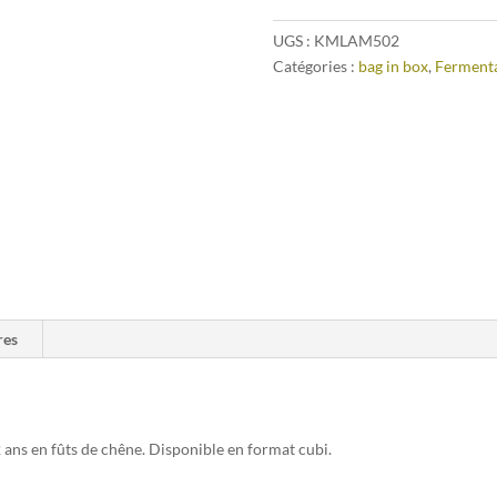
UGS :
KMLAM502
Catégories :
bag in box
,
Fermenta
res
ans en fûts de chêne. Disponible en format cubi.