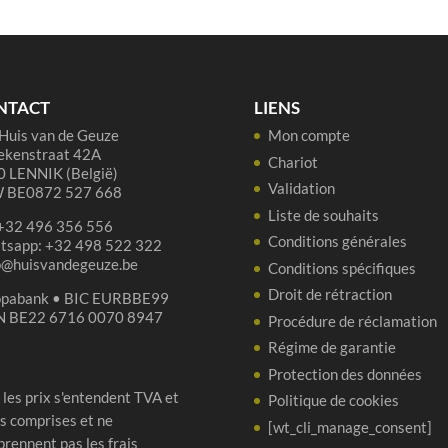
Oude
10
Lambiek
lit
-
-
3,1
SU
NTACT
LIENS
liter
C
Huis van de Geuze
Mon compte
ekenstraat 42A
Chariot
 LENNIK (België)
Validation
 BE0872 527 668
Liste de souhaits
 +32 496 356 556
Conditions générales
tsapp: +32 498 522 322
p@huisvandegeuze.be
Conditions spécifiques
Droit de rétraction
opabank • BIC EURBBE99
N BE22 6716 0070 8947
Procédure de réclamation
Régime de garantie
Protection des données
 les prix s'entendent TVA et
Politique de cookies
s comprises et ne
[wt_cli_manage_consent]
rennent pas les frais