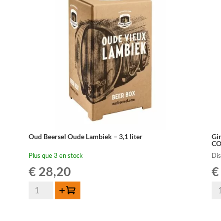
Oud Beersel Oude Lambiek – 3,1 liter
Gi
C
Plus que 3 en stock
Di
€
28,20
€
quantité
qua
Ajouter au panier
de
de
Oud
Gi
Beersel
Kr