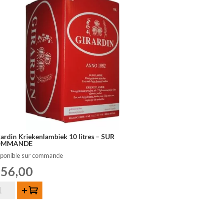
rardin Kriekenlambiek 10 litres – SUR
OMMANDE
sponible sur commande
56,00
ntité
Ajouter au panier
rardin
iekenlambiek