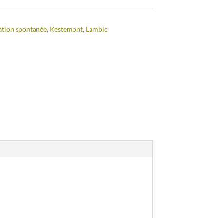
tion spontanée
,
Kestemont
,
Lambic