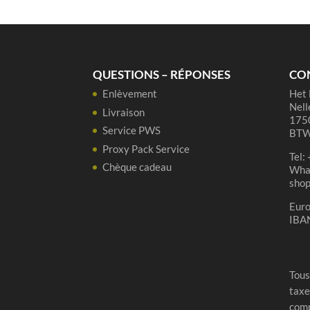
3
ans
Oude
Lambiek
QUESTIONS – RÉPONSES
CO
-
Enlèvement
Het 
3
Nell
liter
Livraison
1750
Service PWS
BTW
Proxy Pack Service
Tel:
Chèque cadeau
Wha
sho
Eur
IBA
Tous
taxe
comp