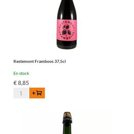
Kestemont Framboos 37,5cl
En stock
€
8,85
quantité
Ajouter au panier
de
Kestemont
Framboos
37,5cl