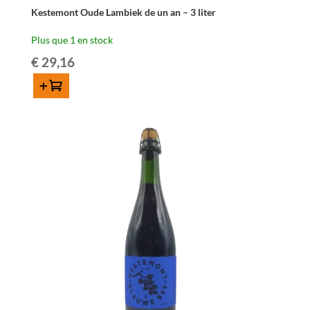
Kestemont Oude Lambiek de un an – 3 liter
Plus que 1 en stock
€
29,16
Ajouter au panier
quantité
de
Kestemont
Oude
Lambiek
de
un
an
-
3
liter