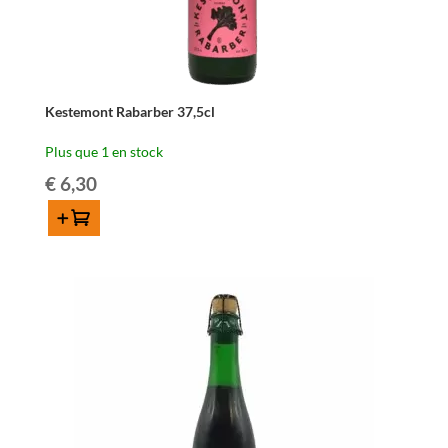
Kestemont Rabarber 37,5cl
Plus que 1 en stock
€
6,30
Ajouter au panier
quantité
de
Kestemont
Rabarber
37,5cl