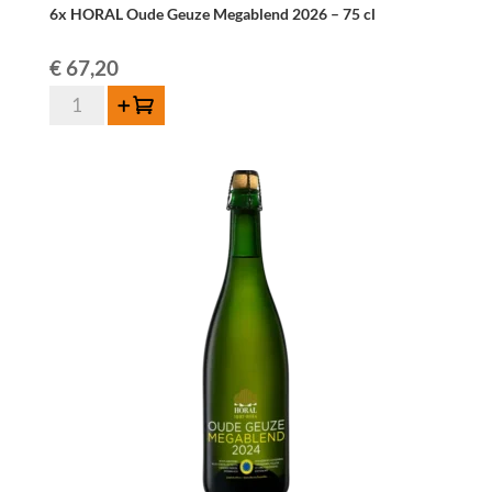
6x HORAL Oude Geuze Megablend 2026 – 75 cl
€
67,20
quantité
Ajouter au panier
de
6x
HORAL
Oude
Geuze
Megablend
2026
–
75
cl