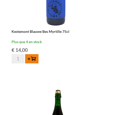
Kestemont Blauwe Bes Myrtille 75cl
Plus que 4 en stock
€
14,00
quantité
Ajouter au panier
de
Kestemont
Blauwe
Bes
Myrtille
75cl