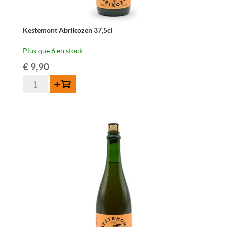
Kestemont Abrikozen 37,5cl
Plus que 6 en stock
€
9,90
quantité
Ajouter au panier
de
Kestemont
Abrikozen
37,5cl