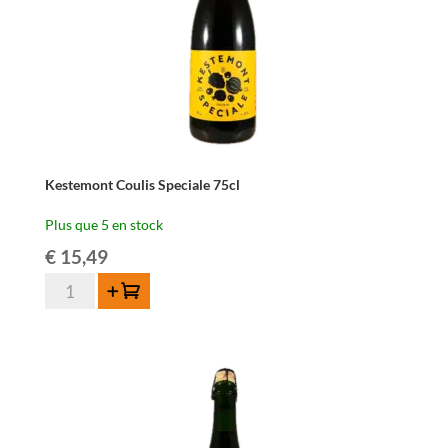
Kestemont Coulis Speciale 75cl
Plus que 5 en stock
€
15,49
quantité
Ajouter au panier
de
Kestemont
Coulis
Speciale
75cl