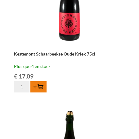
Kestemont Schaarbeekse Oude Kriek 75cl
Plus que 4 en stock
€
17,09
quantité
Ajouter au panier
de
Kestemont
Schaarbeekse
Oude
Kriek
75cl