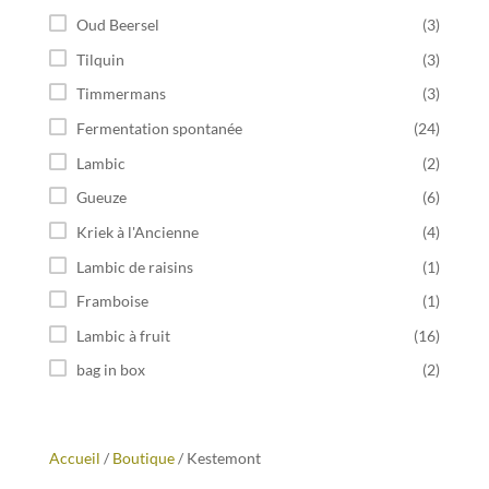
Oud Beersel
(3)
Tilquin
(3)
Timmermans
(3)
Fermentation spontanée
(24)
Lambic
(2)
Gueuze
(6)
Kriek à l'Ancienne
(4)
Lambic de raisins
(1)
Framboise
(1)
Lambic à fruit
(16)
bag in box
(2)
Accueil
/
Boutique
/ Kestemont