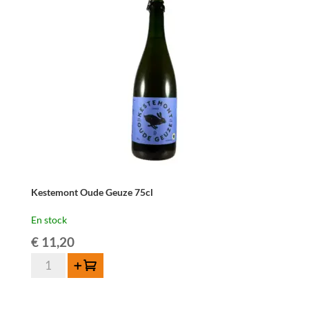
37,5cl
Kestemont Oude Geuze 75cl
En stock
€
11,20
quantité
Ajouter au panier
de
Kestemont
Oude