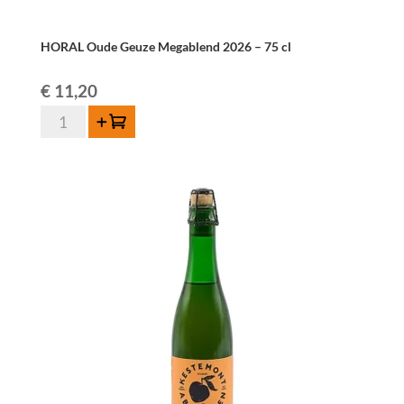
HORAL Oude Geuze Megablend 2026 – 75 cl
€
11,20
quantité
Ajouter au panier
de
HORAL
Oude
Geuze
Megablend
2026
–
75
cl