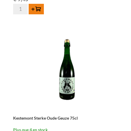
quantité
Ajouter au panier
de
Kestemont
Rode
Druif
Montepulciano
37,5cl
Kestemont Sterke Oude Geuze 75cl
Plus que 4 en stock