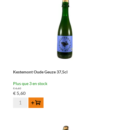
Kestemont Oude Geuze 37,5cl
Plus que 3 en stock
€
6,60
Le
Le
€
5,60
quantité
prix
prix
Ajouter au panier
de
initial
actuel
Kestemont
était :
est :
Oude
Geuze
€ 6,60.
€ 5,60.