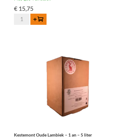
€
15,75
quantité
Ajouter au panier
de
Kestemont
Sterke
Oude
Geuze
75cl
Kestemont Oude Lambiek – 1 an – 5 liter