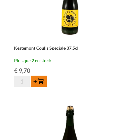
Kestemont Coulis Speciale 37,5cl
Plus que 2 en stock
€
9,70
quantité
Ajouter au panier
de
Kestemont
Coulis
Speciale
37,5cl