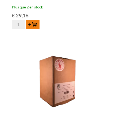
Plus que 2 en stock
€
29,16
quantité
Ajouter au panier
de
Kestemont
Oude
Lambiek
-
1
an
-
5
liter