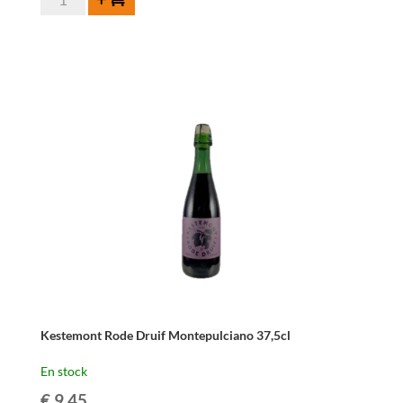
de
Kestemont
Oude
Kriek
75cl
Kestemont Rode Druif Montepulciano 37,5cl
En stock
€
9,45