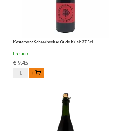
Kestemont Schaarbeekse Oude Kriek 37,5cl
En stock
€
9,45
quantité
Ajouter au panier
de
Kestemont
Schaarbeekse
Oude
Kriek
37,5cl