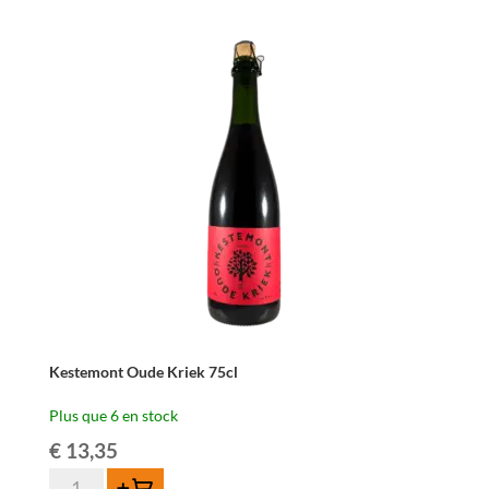
Kestemont
Oude
Kriek
37,5cl
Kestemont Oude Kriek 75cl
Plus que 6 en stock
€
13,35
quantité
Ajouter au panier