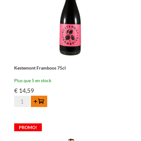
Kestemont Framboos 75cl
Plus que 5 en stock
€
14,59
quantité
Ajouter au panier
de
Kestemont
Framboos
PROMO!
75cl