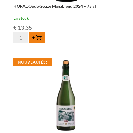
HORAL Oude Geuze Megablend 2024 – 75 cl
En stock
€
13,35
quantité
Ajouter au panier
de
HORAL
Oude
NOUVEAUTÉS!
Geuze
Megablend
2024
–
75
cl