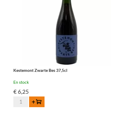
Kestemont Zwarte Bes 37,5cl
En stock
€
6,25
quantité
Ajouter au panier
de
Kestemont
Zwarte
Bes