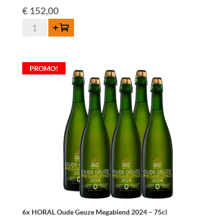
€
152,00
quantité
Ajouter au panier
de
12x
HORAL
PROMO!
Oude
Geuze
Megablend
2024
-
75cl
6x HORAL Oude Geuze Megablend 2024 – 75cl