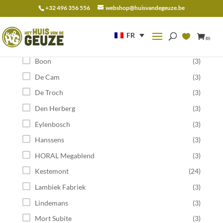
+32 496 356 556
webshop@huisvandegeuze.be
Recherche
pour :
FR
(0)
Catégorie
Boon
(3)
De Cam
(3)
De Troch
(3)
Den Herberg
(3)
Eylenbosch
(3)
Hanssens
(3)
HORAL Megablend
(3)
Kestemont
(24)
Lambiek Fabriek
(3)
Lindemans
(3)
Mort Subite
(3)