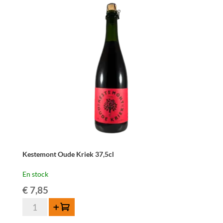
Geuze
75cl
Kestemont Oude Kriek 37,5cl
En stock
€
7,85
quantité
Ajouter au panier
de