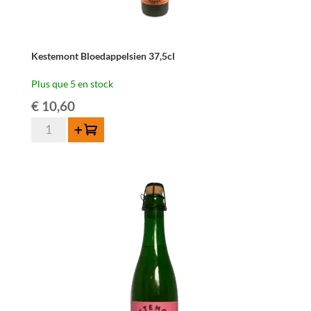
Kestemont Bloedappelsien 37,5cl
Plus que 5 en stock
€
10,60
quantité
Ajouter au panier
de
Kestemont
Bloedappelsien
37,5cl