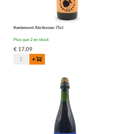
Kestemont Abrikozen 75cl
Plus que 2 en stock
€
17,09
quantité
Ajouter au panier
de
Kestemont
Abrikozen
75cl