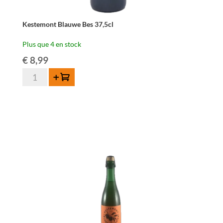
Kestemont Blauwe Bes 37,5cl
Plus que 4 en stock
€
8,99
quantité
Ajouter au panier
de
Kestemont
Blauwe
Bes
37,5cl