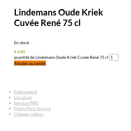
Lindemans Oude Kriek
Cuvée René 75 cl
En stock
€
6,80
quantité de Lindemans Oude Kriek Cuvée René 75 cl
Ajouter au panier
QUESTIONS – RÉPONSES
Enlèvement
Livraison
Service PWS
Proxy Pack Service
Chèque cadeau
CONTACT