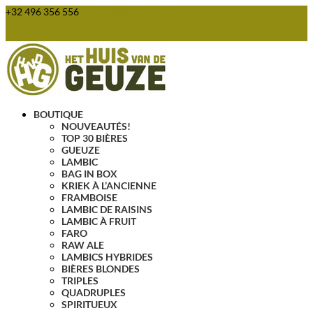
+32 496 356 556
webshop@huisvandegeuze.be
Articles 0
BOUTIQUE
NOUVEAUTÉS!
TOP 30 BIÈRES
GUEUZE
LAMBIC
BAG IN BOX
KRIEK À L’ANCIENNE
FRAMBOISE
LAMBIC DE RAISINS
LAMBIC À FRUIT
FARO
RAW ALE
LAMBICS HYBRIDES
BIÈRES BLONDES
TRIPLES
QUADRUPLES
SPIRITUEUX