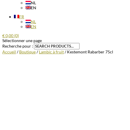
NL
EN
FR
NL
EN
€
0,00
(0)
Sélectionner une page
Recherche pour :
Accueil
/
Boutique
/
Lambic à fruit
/ Kestemont Rabarber 75cl