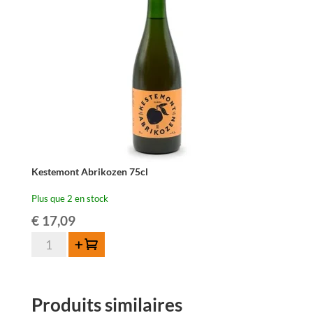
37,5cl
Kestemont Abrikozen 75cl
Plus que 2 en stock
€
17,09
quantité
Ajouter au panier
de
Kestemont
Abrikozen
Produits similaires
75cl