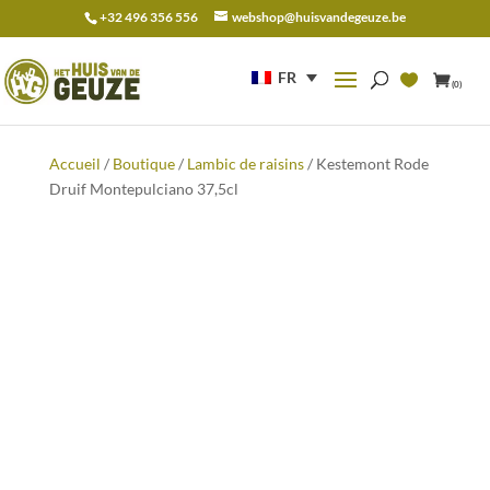
+32 496 356 556
webshop@huisvandegeuze.be
Recherche
pour :
FR
(0)
Accueil
/
Boutique
/
Lambic de raisins
/ Kestemont Rode
Druif Montepulciano 37,5cl