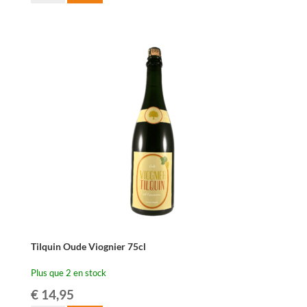
de
Lambiek
Fabriek
Juicy
&
Wild
Blue-
Belle
75cl
Tilquin Oude Viognier 75cl
Plus que 2 en stock
€
14,95