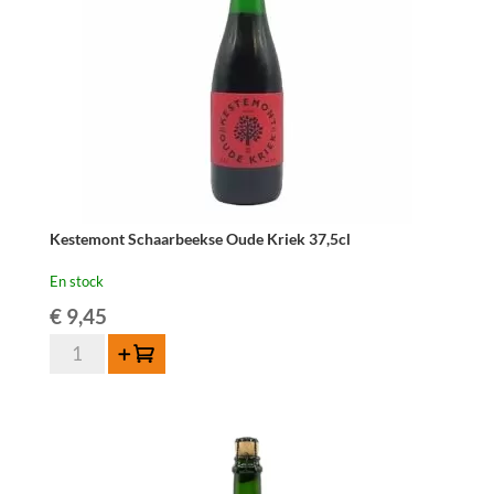
Kestemont Schaarbeekse Oude Kriek 37,5cl
En stock
€
9,45
quantité
Ajouter au panier
de
Kestemont
Schaarbeekse
Oude
Kriek