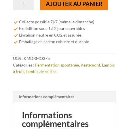
quantité
AJOUTER AU PANIER
de
Kestemont
Rode
Collecte possible 7j/7 (même le dimanche)
Druif
Expédition sous 1 à 2 jours ouvrables
Montepulciano
Livraison neutre en CO2 et assurée
37,5cl
Emballage en carton robuste et durable
UGS :
KMDRMO375
Catégories :
Fermentation spontanée
,
Kestemont
,
Lambic
à fruit
,
Lambic de raisins
Informations complémentaires
Informations
complémentaires