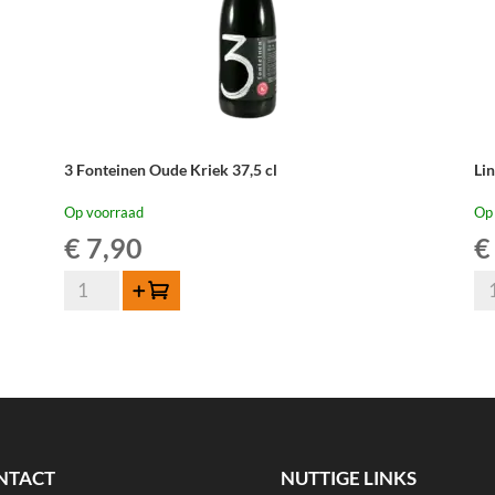
3 Fonteinen Oude Kriek 37,5 cl
Li
Op voorraad
Op
€
7,90
€
3
Li
Toevoegen
Fonteinen
Kr
Oude
35
Kriek
cl
37,5
aan
cl
aantal
NTACT
NUTTIGE LINKS