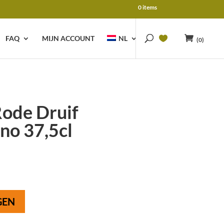
0 items
FAQ
MIJN ACCOUNT
NL
(0)
ode Druif
no 37,5cl
GEN