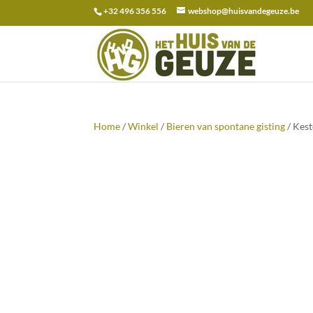
+32 496 356 556
webshop@huisvandegeuze.be
Zoeken
naar:
Home
/
Winkel
/
Bieren van spontane gisting
/ Kes