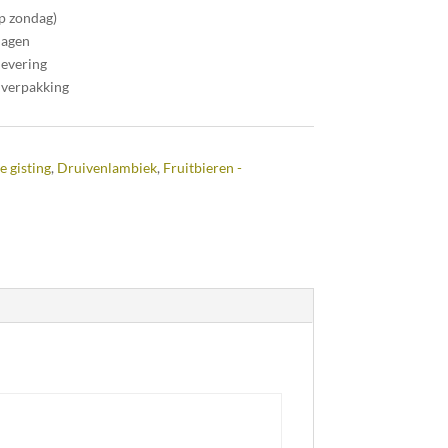
op zondag)
dagen
levering
 verpakking
e gisting
,
Druivenlambiek
,
Fruitbieren -