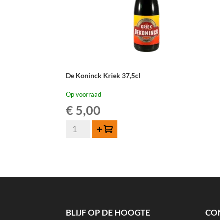
De Koninck Kriek 37,5cl
Op voorraad
€
5,00
De
Toevoegen
Koninck
Kriek
37,5cl
aantal
BLIJF OP DE HOOGTE
CO