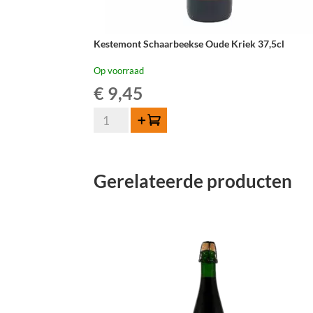
Kestemont Schaarbeekse Oude Kriek 37,5cl
Op voorraad
€
9,45
Kestemont
Toevoegen
Schaarbeekse
Oude
Kriek
Gerelateerde producten
37,5cl
aantal