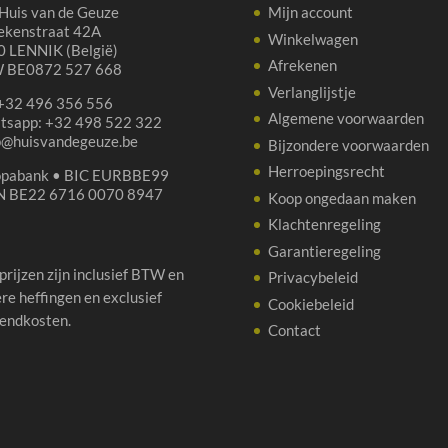
Huis van de Geuze
Mijn account
ekenstraat 42A
Winkelwagen
 LENNIK (België)
Afrekenen
 BE0872 527 668
Verlanglijstje
 +32 496 356 556
Algemene voorwaarden
tsapp: +32 498 522 322
p@huisvandegeuze.be
Bijzondere voorwaarden
Herroepingsrecht
opabank • BIC EURBBE99
N BE22 6716 0070 8947
Koop ongedaan maken
Klachtenregeling
Garantieregeling
 prijzen zijn inclusief BTW en
Privacybeleid
re heffingen en exclusief
Cookiebeleid
endkosten.
Contact