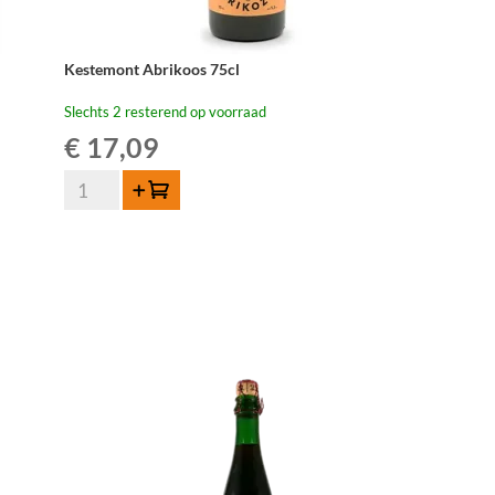
Kestemont Abrikoos 75cl
Slechts 2 resterend op voorraad
€
17,09
Kestemont
Toevoegen
Abrikoos
75cl
aantal