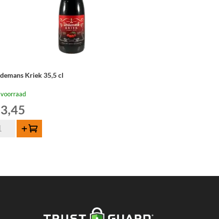
ndemans Kriek 35,5 cl
 voorraad
3,45
ndemans
Toevoegen
iek
,5
tal