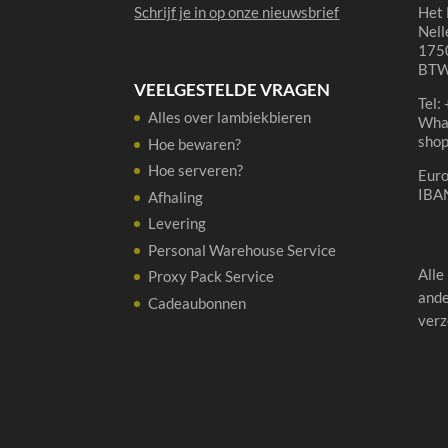
Schrijf je in op onze nieuwsbrief
Het 
Nell
1750
BTW
VEELGESTELDE VRAGEN
Tel:
Alles over lambiekbieren
Wha
sho
Hoe bewaren?
Hoe serveren?
Eur
IBA
Afhaling
Levering
Personal Warehouse Service
Alle
Proxy Pack Service
ande
Cadeaubonnen
verz