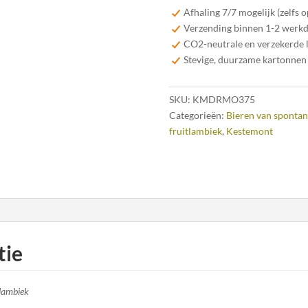
Montepulciano
Afhaling 7/7 mogelijk (zelfs 
37,5cl
Verzending binnen 1-2 werk
aantal
CO2-neutrale en verzekerde 
Stevige, duurzame kartonnen
SKU:
KMDRMO375
Categorieën:
Bieren van spontan
fruitlambiek
,
Kestemont
tie
tlambiek